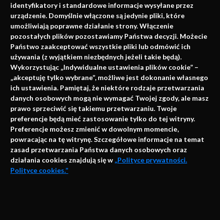
identyfikatory i standardowe informacje wysyłane przez
urządzenie. Domyślnie włączone są jedynie pliki, które
umożliwiają poprawne działanie strony. Włączenie
pozostałych plików pozostawiamy Państwa decyzji. Możecie
Państwo zaakceptować wszystkie pliki lub odmówić ich
używania (z wyjątkiem niezbędnych jeżeli takie będą).
Napisz do nas
Wykorzystując „Indywidualne ustawienia plików cookie” –
„akceptuję tylko wybrane”, możliwe jest dokonanie własnego
ich ustawienia. Pamiętaj, że niektóre rodzaje przetwarzania
danych osobowych mogą nie wymagać Twojej zgody, ale masz
info@faktymedyczne.pl
prawo sprzeciwić się takiemu przetwarzaniu. Twoje
preferencje będą mieć zastosowanie tylko do tej witryny.
ul. Towarowa 2
Preferencje możesz zmienić w dowolnym momencie,
43-460 Wisła
powracając na tę witrynę. Szczegółowe informacje na temat
zasad przetwarzania Państwa danych osobowych oraz
Redakcja medyczna:
działania cookies znajdują się w
„Polityce prywatności.
ul. Wolności 338b
Polityce cookies.”
41-800 Zabrze
Biuro Zarządu Fundacji:
AKCEPTUJĘ
ul. Rodawska 26
Strona korzysta z plików cookies i innych technologii