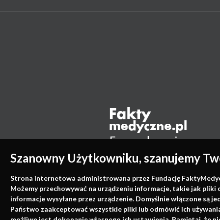
Szanowny Użytkowniku, szanujemy Two
Strona internetowa administrowana przez Fundację FaktyMedyczne
Możemy przechowywać na urządzeniu informacje, takie jak pliki 
informacje wysyłane przez urządzenie. Domyślnie włączone są je
Państwo zaakceptować wszystkie pliki lub odmówić ich używania 
możliwe jest dokonanie własnego ich ustawienia. Pamiętaj, że 