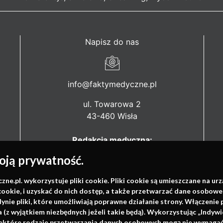
Napisz do nas
info@faktymedyczne.pl
ul. Towarowa 2
43-460 Wisła
Redakcja medyczna:
ul. Wolności 338b
ją prywatność.
41-800 Zabrze
.pl. wykorzystuje pliki cookie. Pliki cookie są umieszczane na ur
Biuro Zarządu Fundacji:
cookie, i uzyskać do nich dostęp, a także przetwarzać dane osobowe
ul. Rodawska 26
dynie pliki, które umożliwiają poprawne działanie strony. Włączeni
61-312 Poznań
(z wyjątkiem niezbędnych jeżeli takie będą). Wykorzystując „Indywi
niektóre rodzaje przetwarzania danych osobowych mogą nie wymagać 