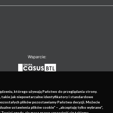
Wsparcie:
ządzeniu, którego używają Państwo do przeglądania strony.
, takie jak niepowtarzalne identyfikatory i standardowe
e pozostałych plików pozostawiamy Państwa decyzji. Możecie
dualne ustawienia plików cookie” – „akceptuję tylko wybrane”,
Twojej zgody, ale masz prawo sprzeciwić się takiemu