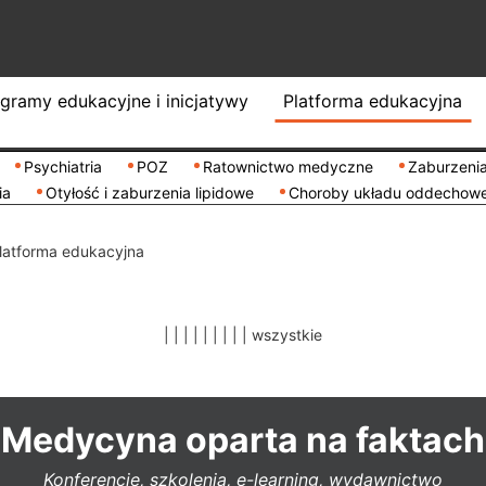
gramy edukacyjne i inicjatywy
Platforma edukacyjna
Psychiatria
POZ
Ratownictwo medyczne
Zaburzenia
ia
Otyłość i zaburzenia lipidowe
Choroby układu oddechow
latforma edukacyjna
|
|
|
|
|
|
|
|
|
wszystkie
Medycyna oparta na faktach
Konferencje, szkolenia, e-learning, wydawnictwo