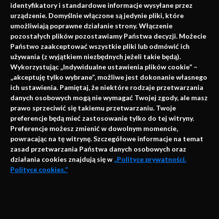
identyfikatory i standardowe informacje wysyłane przez
urządzenie. Domyślnie włączone są jedynie pliki, które
umożliwiają poprawne działanie strony. Włączenie
pozostałych plików pozostawiamy Państwa decyzji. Możecie
Państwo zaakceptować wszystkie pliki lub odmówić ich
używania (z wyjątkiem niezbędnych jeżeli takie będą).
Napisz do nas
Wykorzystując „Indywidualne ustawienia plików cookie” –
„akceptuję tylko wybrane”, możliwe jest dokonanie własnego
ich ustawienia. Pamiętaj, że niektóre rodzaje przetwarzania
danych osobowych mogą nie wymagać Twojej zgody, ale masz
info@faktymedyczne.pl
prawo sprzeciwić się takiemu przetwarzaniu. Twoje
preferencje będą mieć zastosowanie tylko do tej witryny.
ul. Towarowa 2
Preferencje możesz zmienić w dowolnym momencie,
43-460 Wisła
powracając na tę witrynę. Szczegółowe informacje na temat
zasad przetwarzania Państwa danych osobowych oraz
Redakcja medyczna:
działania cookies znajdują się w
„Polityce prywatności.
ul. Wolności 338b
Polityce cookies.”
41-800 Zabrze
Biuro Zarządu Fundacji:
AKCEPTUJĘ
ul. Rodawska 26
Strona korzysta z plików cookies i innych technologii