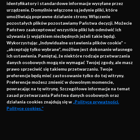
identyfikatory i standardowe informacje wysyłane przez
urządzenie. Domyślnie włączone są jedynie pliki, które
umożliwiają poprawne działanie strony. Włączenie
pozostałych plików pozostawiamy Państwa decyzji. Możecie
Państwo zaakceptować wszystkie pliki lub odmówić ich
używania (z wyjątkiem niezbędnych jeżeli takie będą).
Napisz do nas
Wykorzystując „Indywidualne ustawienia plików cookie” –
„akceptuję tylko wybrane”, możliwe jest dokonanie własnego
ich ustawienia. Pamiętaj, że niektóre rodzaje przetwarzania
danych osobowych mogą nie wymagać Twojej zgody, ale masz
info@faktymedyczne.pl
prawo sprzeciwić się takiemu przetwarzaniu. Twoje
preferencje będą mieć zastosowanie tylko do tej witryny.
ul. Towarowa 2
Preferencje możesz zmienić w dowolnym momencie,
43-460 Wisła
powracając na tę witrynę. Szczegółowe informacje na temat
zasad przetwarzania Państwa danych osobowych oraz
Redakcja medyczna:
działania cookies znajdują się w
„Polityce prywatności.
ul. Wolności 338b
Polityce cookies.”
41-800 Zabrze
Biuro Zarządu Fundacji:
AKCEPTUJĘ
ul. Rodawska 26
Strona korzysta z plików cookies i innych technologii