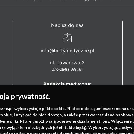
Napisz do nas
info@faktymedyczne.pl
ul. Towarowa 2
43-460 Wisła
Redakcja medyczna:
ul. Wolności 338b
ją prywatność.
41-800 Zabrze
.pl. wykorzystuje pliki cookie. Pliki cookie są umieszczane na ur
Biuro Zarządu Fundacji:
cookie, i uzyskać do nich dostęp, a także przetwarzać dane osobowe
ul. Rodawska 26
dynie pliki, które umożliwiają poprawne działanie strony. Włączeni
61-312 Poznań
(z wyjątkiem niezbędnych jeżeli takie będą). Wykorzystując „Indywi
niektóre rodzaje przetwarzania danych osobowych mogą nie wymagać 