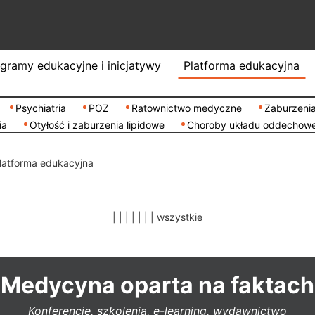
gramy edukacyjne i inicjatywy
Platforma edukacyjna
Psychiatria
POZ
Ratownictwo medyczne
Zaburzenia
ia
Otyłość i zaburzenia lipidowe
Choroby układu oddechow
latforma edukacyjna
|
|
|
|
|
|
|
wszystkie
Medycyna oparta na faktach
Konferencje, szkolenia, e-learning, wydawnictwo