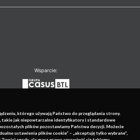
Wsparcie:
ządzeniu, którego używają Państwo do przeglądania strony.
, takie jak niepowtarzalne identyfikatory i standardowe
e pozostałych plików pozostawiamy Państwa decyzji. Możecie
dualne ustawienia plików cookie” – „akceptuję tylko wybrane”,
Twojej zgody, ale masz prawo sprzeciwić się takiemu