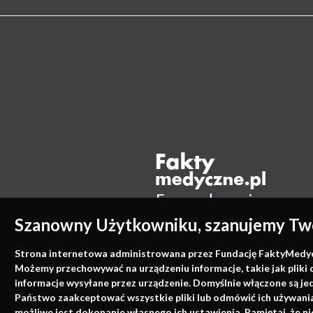
Szanowny Użytkowniku, szanujemy Two
Strona internetowa administrowana przez Fundację FaktyMedyczne
Możemy przechowywać na urządzeniu informacje, takie jak pliki 
informacje wysyłane przez urządzenie. Domyślnie włączone są je
Państwo zaakceptować wszystkie pliki lub odmówić ich używania 
możliwe jest dokonanie własnego ich ustawienia. Pamiętaj, że 