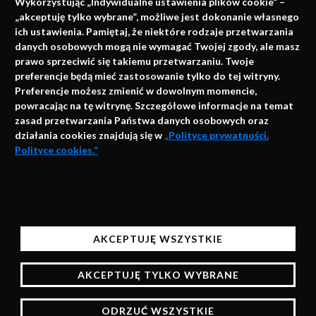
Wykorzystując „Indywidualne ustawienia plików cookie” –
„akceptuję tylko wybrane”, możliwe jest dokonanie własnego
ich ustawienia. Pamiętaj, że niektóre rodzaje przetwarzania
danych osobowych mogą nie wymagać Twojej zgody, ale masz
info@faktymedyczne.pl
prawo sprzeciwić się takiemu przetwarzaniu. Twoje
preferencje będą mieć zastosowanie tylko do tej witryny.
ul. Towarowa 2
Preferencje możesz zmienić w dowolnym momencie,
43-460 Wisła
powracając na tę witrynę. Szczegółowe informacje na temat
zasad przetwarzania Państwa danych osobowych oraz
Redakcja medyczna:
działania cookies znajdują się w
„Polityce prywatności.
ul. Wolności 338b
Polityce cookies.”
41-800 Zabrze
Biuro Zarządu Fundacji:
AKCEPTUJĘ
ul. Rodawska 26
Strona korzysta z plików cookies i innych technologii
61-312 Poznań
automatycznego przechowywania danych do celów
AKCEPTUJĘ WSZYSTKIE
statystycznych, realizacji usług i reklamowych.
Wsparcie:
Korzystając z naszych stron bez zmiany ustawień
AKCEPTUJĘ TYLKO WYBRANE
przeglądarki będą one zapisane w pamięci urządzenia,
więcej informacji na temat zarządzania plikami
ODRZUĆ WSZYSTKIE
cookies znajdziesz w Polityce prywatności.