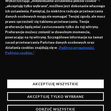
Wykorzystując „Indywidualne ustawienia plików cookie” –
„akceptuję tylko wybrane”, możliwe jest dokonanie własnego
ich ustawienia. Pamiętaj, że niektóre rodzaje przetwarzania
danych osobowych mogą nie wymagać Twojej zgody, ale masz
info@faktymedyczne.pl
prawo sprzeciwić się takiemu przetwarzaniu. Twoje
preferencje będą mieć zastosowanie tylko do tej witryny.
ul. Towarowa 2
Preferencje możesz zmienić w dowolnym momencie,
43-460 Wisła
powracając na tę witrynę. Szczegółowe informacje na temat
zasad przetwarzania Państwa danych osobowych oraz
Redakcja medyczna:
działania cookies znajdują się w
„Polityce prywatności.
ul. Wolności 338b
Polityce cookies.”
41-800 Zabrze
Biuro Zarządu Fundacji:
AKCEPTUJĘ
ul. Rodawska 26
Strona korzysta z plików cookies i innych technologii
61-312 Poznań
automatycznego przechowywania danych do celów
AKCEPTUJĘ WSZYSTKIE
statystycznych, realizacji usług i reklamowych.
Wsparcie:
Korzystając z naszych stron bez zmiany ustawień
AKCEPTUJĘ TYLKO WYBRANE
przeglądarki będą one zapisane w pamięci urządzenia,
więcej informacji na temat zarządzania plikami
ODRZUĆ WSZYSTKIE
cookies znajdziesz w Polityce prywatności.