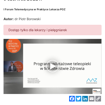
I Forum Telemedycyna w Praktyce Lekarza POZ
Autor:
dr Piotr Borowski
Dostęp tylko dla lekarzy i pielęgniarek
Facebook
Twitter
LinkedIn
Email
C
Li