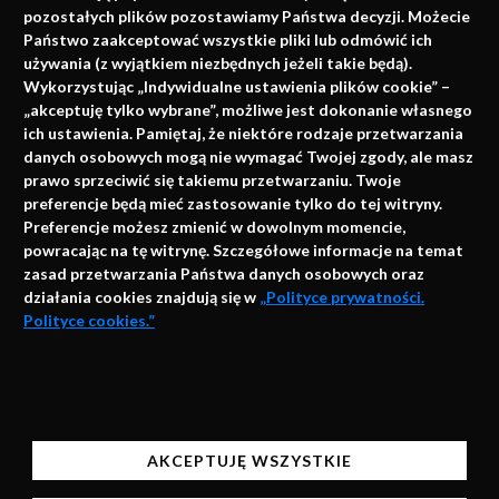
pozostałych plików pozostawiamy Państwa decyzji. Możecie
Państwo zaakceptować wszystkie pliki lub odmówić ich
używania (z wyjątkiem niezbędnych jeżeli takie będą).
Napisz do nas
Wykorzystując „Indywidualne ustawienia plików cookie” –
„akceptuję tylko wybrane”, możliwe jest dokonanie własnego
ich ustawienia. Pamiętaj, że niektóre rodzaje przetwarzania
danych osobowych mogą nie wymagać Twojej zgody, ale masz
info@faktymedyczne.pl
prawo sprzeciwić się takiemu przetwarzaniu. Twoje
ul. Towarowa 2
preferencje będą mieć zastosowanie tylko do tej witryny.
Preferencje możesz zmienić w dowolnym momencie,
43-460 Wisła
powracając na tę witrynę. Szczegółowe informacje na temat
zasad przetwarzania Państwa danych osobowych oraz
Redakcja medyczna:
działania cookies znajdują się w
„Polityce prywatności.
ul. Wolności 338b
Polityce cookies.”
41-800 Zabrze
Biuro Zarządu Fundacji:
AKCEPTUJĘ
ul. Rodawska 26
Strona korzysta z plików cookies i innych technologii
61-312 Poznań
automatycznego przechowywania danych do celów
AKCEPTUJĘ WSZYSTKIE
statystycznych, realizacji usług i reklamowych.
Wsparcie:
Korzystając z naszych stron bez zmiany ustawień