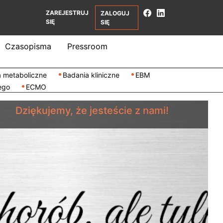
ZAREJESTRUJ
ZALOGUJ
SIĘ
SIĘ
Czasopisma
Pressroom
 metaboliczne
Badania kliniczne
EBM
ego
ECMO
Dziękujemy, że jesteście z nami!