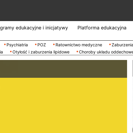
gramy edukacyjne i inicjatywy
Platforma edukacyjna
Psychiatria
POZ
Ratownictwo medyczne
Zaburzenia
ia
Otyłość i zaburzenia lipidowe
Choroby układu oddechow