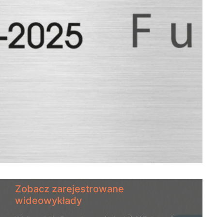
Zobacz zarejestrowane
wideowykłady