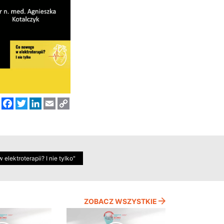
Facebook
Twitter
LinkedIn
Email
Copy
Link
lektroterapii? I nie tylko"
ZOBACZ WSZYSTKIE