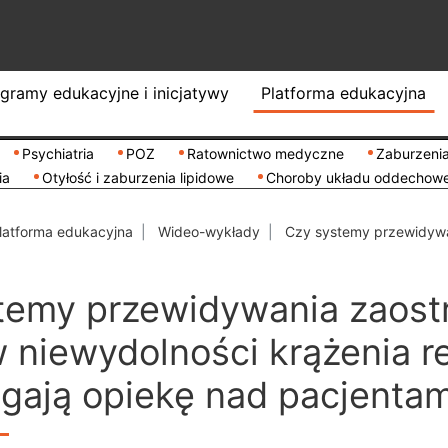
gramy edukacyjne i inicjatywy
Platforma edukacyjna
Psychiatria
POZ
Ratownictwo medyczne
Zaburzenia
ia
Otyłość i zaburzenia lipidowe
Choroby układu oddechow
latforma edukacyjna
Wideo-wykłady
Czy systemy przewidywan
temy przewidywania zaost
 niewydolności krążenia re
ają opiekę nad pacjentam