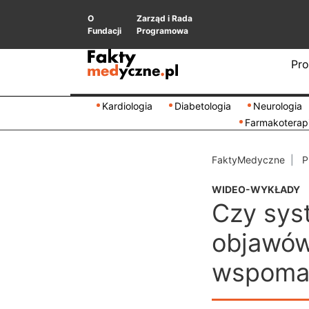
O
Zarząd i Rada
Fundacji
Programowa
Pro
Kardiologia
Diabetologia
Neurologia
Farmakoterap
FaktyMedyczne
P
WIDEO-WYKŁADY
Czy sys
objawów
wspomag