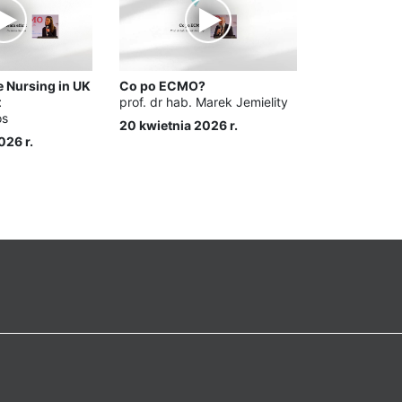
e Nursing in UK
Co po ECMO?
t
prof. dr hab. Marek Jemielity
os
20 kwietnia 2026 r.
026 r.