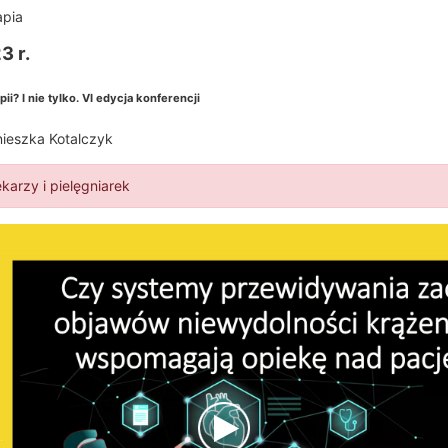
apia
3 r.
i? I nie tylko. VI edycja konferencji
nieszka Kotalczyk
ekarzy i pielęgniarek