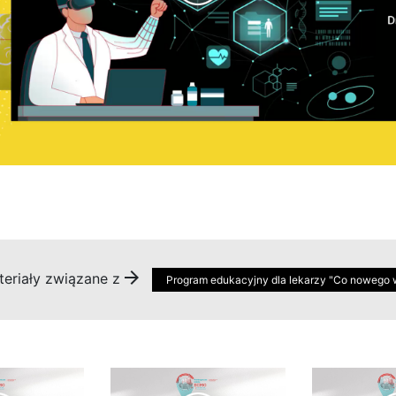
eriały związane z
Program edukacyjny dla lekarzy "Co nowego w e