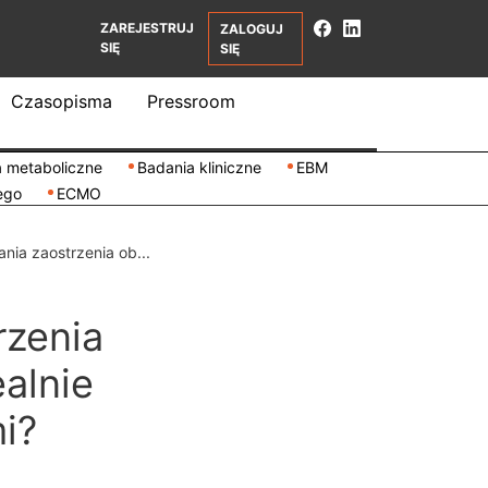
ZAREJESTRUJ
ZALOGUJ
SIĘ
SIĘ
Czasopisma
Pressroom
 metaboliczne
Badania kliniczne
EBM
ego
ECMO
ia zaostrzenia ob...
rzenia
alnie
i?