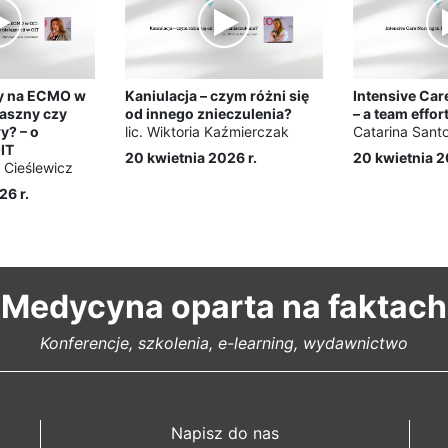
ły na ECMO w
Kaniulacja – czym różni się
Intensive Car
raszny czy
od innego znieczulenia?
– a team effor
? – o
lic. Wiktoria Kaźmierczak
Catarina Sant
OIT
20 kwietnia 2026 r.
20 kwietnia 2
Cieślewicz
26 r.
Medycyna oparta na faktach
Konferencje, szkolenia, e-learning, wydawnictwo
Napisz do nas