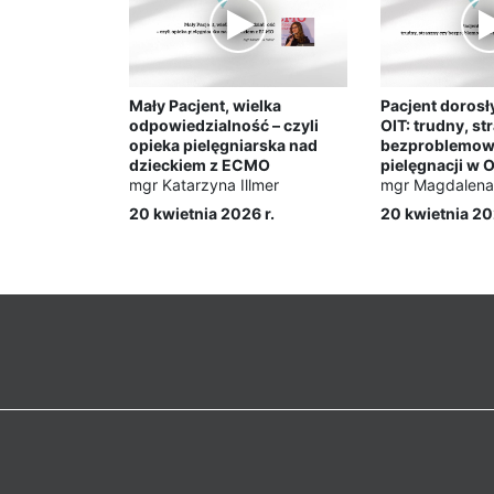
Mały Pacjent, wielka
Pacjent doros
odpowiedzialność – czyli
OIT: trudny, st
opieka pielęgniarska nad
bezproblemowy
dzieckiem z ECMO
pielęgnacji w 
mgr Katarzyna Illmer
mgr Magdalena 
20 kwietnia 2026 r.
20 kwietnia 20