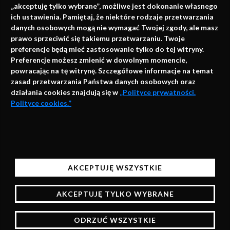
„akceptuję tylko wybrane”, możliwe jest dokonanie własnego
ich ustawienia. Pamiętaj, że niektóre rodzaje przetwarzania
danych osobowych mogą nie wymagać Twojej zgody, ale masz
info@faktymedyczne.pl
prawo sprzeciwić się takiemu przetwarzaniu. Twoje
preferencje będą mieć zastosowanie tylko do tej witryny.
ul. Towarowa 2
Preferencje możesz zmienić w dowolnym momencie,
43-460 Wisła
powracając na tę witrynę. Szczegółowe informacje na temat
zasad przetwarzania Państwa danych osobowych oraz
Redakcja medyczna:
działania cookies znajdują się w
„Polityce prywatności.
ul. Wolności 338b
Polityce cookies.”
41-800 Zabrze
Biuro Zarządu Fundacji:
AKCEPTUJĘ
ul. Rodawska 26
Strona korzysta z plików cookies i innych technologii
61-312 Poznań
automatycznego przechowywania danych do celów
AKCEPTUJĘ WSZYSTKIE
statystycznych, realizacji usług i reklamowych.
Wsparcie:
Korzystając z naszych stron bez zmiany ustawień
AKCEPTUJĘ TYLKO WYBRANE
przeglądarki będą one zapisane w pamięci urządzenia,
więcej informacji na temat zarządzania plikami
ODRZUĆ WSZYSTKIE
cookies znajdziesz w Polityce prywatności.