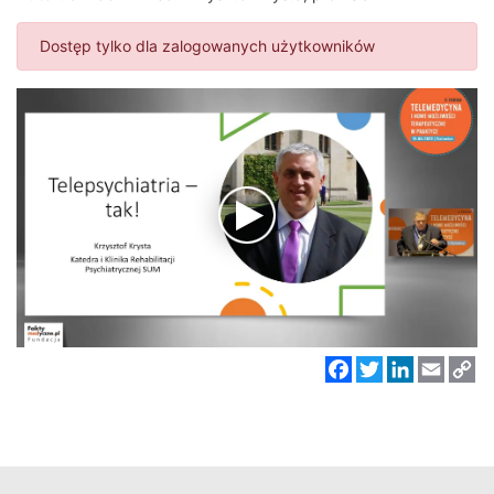
Dostęp tylko dla zalogowanych użytkowników
Facebook
Twitter
LinkedIn
Email
C
Li