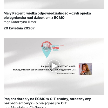
Mały Pacjent, wielka odpowiedzialność – czyli opieka
pielęgniarska nad dzieckiem z ECMO
mgr Katarzyna Illmer
20 kwietnia 2026 r.
Pacjent dorosły na ECMO w OIT: trudny, straszny czy
bezproblemowy? – o pielęgnacji w OIT
mgr Magdalena Cieślewicz