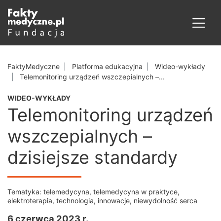
FaktyMedyczne
Platforma edukacyjna
Wideo-wykłady
Telemonitoring urządzeń wszczepialnych –...
WIDEO-WYKŁADY
Telemonitoring urządzeń
wszczepialnych –
dzisiejsze standardy
Tematyka:
telemedycyna
,
telemedycyna w praktyce
,
elektroterapia
,
technologia
,
innowacje
,
niewydolność serca
6 czerwca 2023 r.