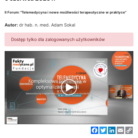
II Forum: "Telemedycyna i nowe możliwości terapeutyczne w praktyce"
Autor:
dr hab. n. med. Adam Sokal
Dostęp tylko dla zalogowanych użytkowników
Facebook
Twitter
LinkedIn
Email
C
Li