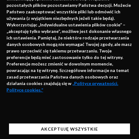
pozostałych plików pozostawiamy Państwa decyzji. Możecie
Państwo zaakceptować wszystkie pliki lub odmówić ich
używania (z wyjątkiem niezbędnych jeżeli takie będą).
Napisz do nas
Wykorzystując „Indywidualne ustawienia plików cookie” –
„akceptuję tylko wybrane”, możliwe jest dokonanie własnego
ich ustawienia. Pamiętaj, że niektóre rodzaje przetwarzania
danych osobowych mogą nie wymagać Twojej zgody, ale masz
info@faktymedyczne.pl
prawo sprzeciwić się takiemu przetwarzaniu. Twoje
preferencje będą mieć zastosowanie tylko do tej witryny.
ul. Towarowa 2
Preferencje możesz zmienić w dowolnym momencie,
43-460 Wisła
powracając na tę witrynę. Szczegółowe informacje na temat
zasad przetwarzania Państwa danych osobowych oraz
Redakcja medyczna:
działania cookies znajdują się w
„Polityce prywatności.
ul. Wolności 338b
Polityce cookies.”
41-800 Zabrze
Biuro Zarządu Fundacji:
AKCEPTUJĘ
ul. Rodawska 26
Strona korzysta z plików cookies i innych technologii
61-312 Poznań
automatycznego przechowywania danych do celów
AKCEPTUJĘ WSZYSTKIE
statystycznych, realizacji usług i reklamowych.
Wsparcie: