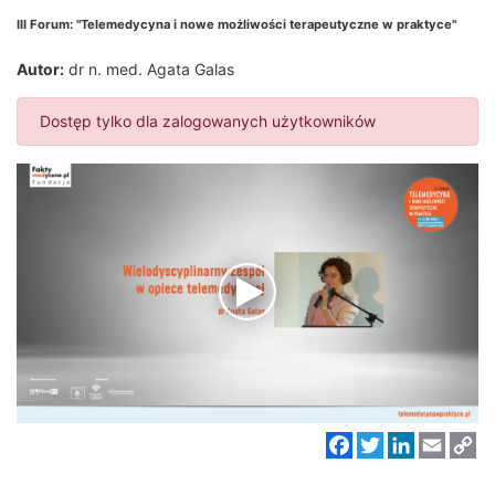
III Forum: "Telemedycyna i nowe możliwości terapeutyczne w praktyce"
Autor:
dr n. med. Agata Galas
Dostęp tylko dla zalogowanych użytkowników
Facebook
Twitter
LinkedIn
Email
C
Li