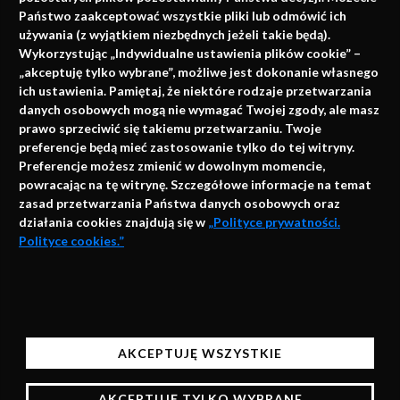
Państwo zaakceptować wszystkie pliki lub odmówić ich
używania (z wyjątkiem niezbędnych jeżeli takie będą).
Napisz do nas
Wykorzystując „Indywidualne ustawienia plików cookie” –
„akceptuję tylko wybrane”, możliwe jest dokonanie własnego
ich ustawienia. Pamiętaj, że niektóre rodzaje przetwarzania
danych osobowych mogą nie wymagać Twojej zgody, ale masz
info@faktymedyczne.pl
prawo sprzeciwić się takiemu przetwarzaniu. Twoje
ul. Towarowa 2
preferencje będą mieć zastosowanie tylko do tej witryny.
Preferencje możesz zmienić w dowolnym momencie,
43-460 Wisła
powracając na tę witrynę. Szczegółowe informacje na temat
zasad przetwarzania Państwa danych osobowych oraz
Redakcja medyczna:
działania cookies znajdują się w
„Polityce prywatności.
ul. Wolności 338b
Polityce cookies.”
41-800 Zabrze
Biuro Zarządu Fundacji:
AKCEPTUJĘ
ul. Rodawska 26
Strona korzysta z plików cookies i innych technologii
61-312 Poznań
automatycznego przechowywania danych do celów
AKCEPTUJĘ WSZYSTKIE
statystycznych, realizacji usług i reklamowych.
Wsparcie:
Korzystając z naszych stron bez zmiany ustawień
AKCEPTUJĘ TYLKO WYBRANE