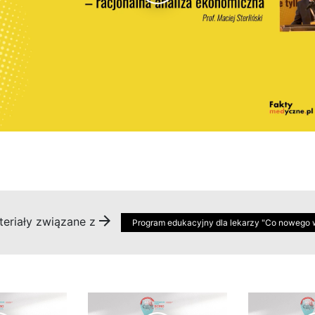
eriały związane z
Program edukacyjny dla lekarzy "Co nowego w e