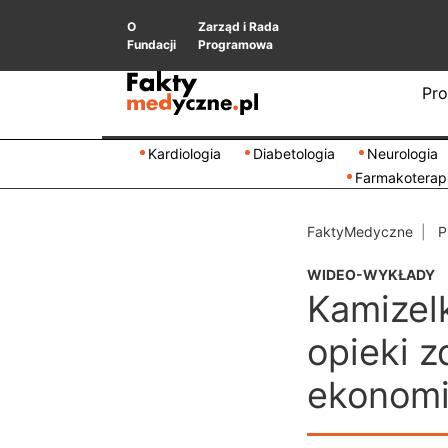
O
Zarząd i Rada
Fundacji
Programowa
Pro
Kardiologia
Diabetologia
Neurologia
Farmakoterap
FaktyMedyczne
P
WIDEO-WYKŁADY
Kamizel
opieki z
ekonom