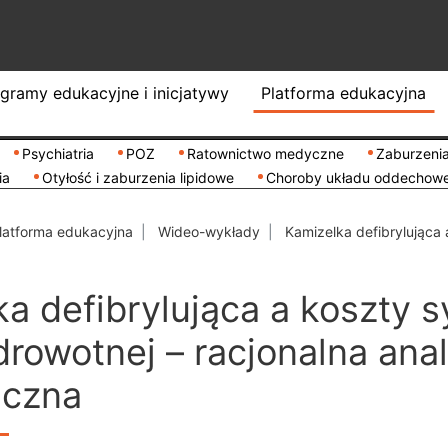
gramy edukacyjne i inicjatywy
Platforma edukacyjna
Psychiatria
POZ
Ratownictwo medyczne
Zaburzenia
ia
Otyłość i zaburzenia lipidowe
Choroby układu oddechow
latforma edukacyjna
Wideo-wykłady
Kamizelka defibrylująca 
ka defibrylująca a koszty 
drowotnej – racjonalna anal
iczna