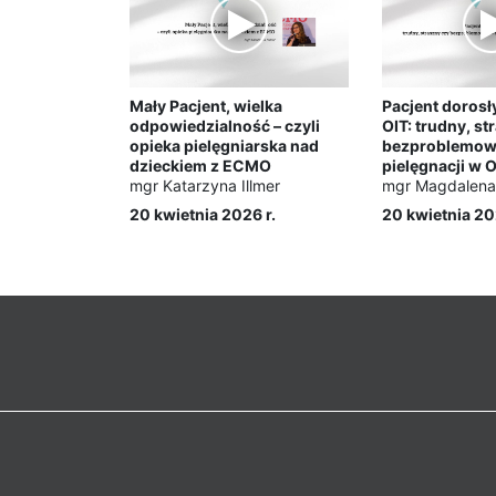
Mały Pacjent, wielka
Pacjent doros
odpowiedzialność – czyli
OIT: trudny, st
opieka pielęgniarska nad
bezproblemowy
dzieckiem z ECMO
pielęgnacji w 
mgr Katarzyna Illmer
mgr Magdalena 
20 kwietnia 2026 r.
20 kwietnia 20