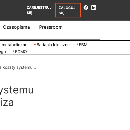
ZAREJESTRUJ
ZALOGUJ
SIĘ
SIĘ
Czasopisma
Pressroom
 metaboliczne
Badania kliniczne
EBM
ego
ECMO
a koszty systemu...
systemu
iza