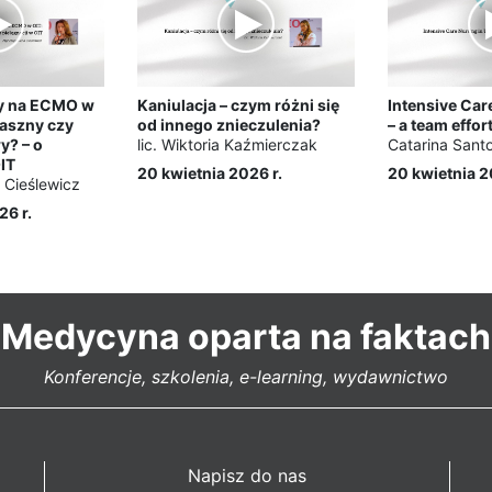
ły na ECMO w
Kaniulacja – czym różni się
Intensive Car
raszny czy
od innego znieczulenia?
– a team effor
? – o
lic. Wiktoria Kaźmierczak
Catarina Sant
OIT
20 kwietnia 2026 r.
20 kwietnia 2
Cieślewicz
26 r.
Medycyna oparta na faktach
Konferencje, szkolenia, e-learning, wydawnictwo
Napisz do nas