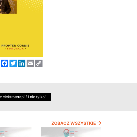
Facebook
Twitter
LinkedIn
Email
Copy
Link
lektroterapii? I nie tylko"
ZOBACZ WSZYSTKIE