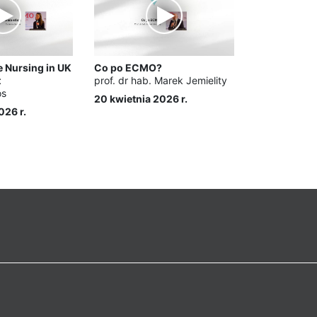
e Nursing in UK
Co po ECMO?
t
prof. dr hab. Marek Jemielity
os
20 kwietnia 2026 r.
026 r.