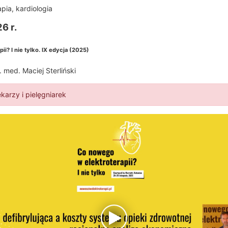
apia
,
kardiologia
6 r.
i? I nie tylko. IX edycja (2025)
. med. Maciej Sterliński
ekarzy i pielęgniarek