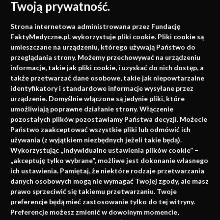
Twoją prywatność.
Medycyna oparta na
Strona internetowa administrowana przez Fundację
faktach
FaktyMedyczne.pl. wykorzystuje pliki cookie. Pliki cookie są
umieszczane na urządzeniu, którego używają Państwo do
Konferencje, szkolenia, e-learning, wydawnictwo
przeglądania strony. Możemy przechowywać na urządzeniu
informacje, takie jak pliki cookie, i uzyskać do nich dostęp, a
także przetwarzać dane osobowe, takie jak niepowtarzalne
identyfikatory i standardowe informacje wysyłane przez
urządzenie. Domyślnie włączone są jedynie pliki, które
umożliwiają poprawne działanie strony. Włączenie
pozostałych plików pozostawiamy Państwa decyzji. Możecie
Państwo zaakceptować wszystkie pliki lub odmówić ich
używania (z wyjątkiem niezbędnych jeżeli takie będą).
Napisz do nas
Wykorzystując „Indywidualne ustawienia plików cookie” –
„akceptuję tylko wybrane”, możliwe jest dokonanie własnego
ich ustawienia. Pamiętaj, że niektóre rodzaje przetwarzania
danych osobowych mogą nie wymagać Twojej zgody, ale masz
info@faktymedyczne.pl
prawo sprzeciwić się takiemu przetwarzaniu. Twoje
preferencje będą mieć zastosowanie tylko do tej witryny.
ul. Towarowa 2
Preferencje możesz zmienić w dowolnym momencie,
43-460 Wisła