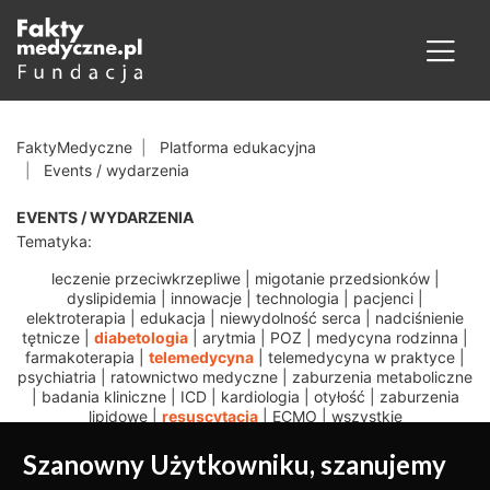
FaktyMedyczne
Platforma edukacyjna
Events / wydarzenia
EVENTS / WYDARZENIA
Tematyka:
leczenie przeciwkrzepliwe
|
migotanie przedsionków
|
dyslipidemia
|
innowacje
|
technologia
|
pacjenci
|
elektroterapia
|
edukacja
|
niewydolność serca
|
nadciśnienie
tętnicze
|
diabetologia
|
arytmia
|
POZ
|
medycyna rodzinna
|
farmakoterapia
|
telemedycyna
|
telemedycyna w praktyce
|
psychiatria
|
ratownictwo medyczne
|
zaburzenia metaboliczne
|
badania kliniczne
|
ICD
|
kardiologia
|
otyłość
|
zaburzenia
lipidowe
|
resuscytacja
|
ECMO
|
wszystkie
Szanowny Użytkowniku, szanujemy