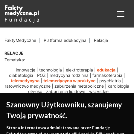
FaktyMedyczne
Platforma edukacyjna
Relacje
RELACJE
Tematyka:
innowacje
|
technologia
|
elektroterapia
|
edukacja
|
diabetologia
|
POZ
|
medycyna rodzinna
|
farmakoterapia
|
telemedycyna
|
telemedycyna w praktyce
|
psychiatria
|
ratownictwo medyczne
|
zaburzenia metaboliczne
|
kardiologia
|
otyłość
|
zaburzenia lipidowe
|
wszystkie
Szanowny Użytkowniku, szanujemy
Twoją prywatność.
Medycyna oparta na
Strona internetowa administrowana przez Fundację
FaktyMedyczne.pl. wykorzystuje pliki cookie. Pliki cookie są