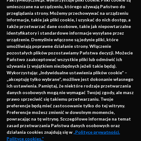
faktach
umieszczane na urządzeniu, którego używają Państwo do
Konferencje, szkolenia, e-learning, wydawnictwo
przeglądania strony. Możemy przechowywać na urządzeniu
informacje, takie jak pliki cookie, i uzyskać do nich dostęp, a
także przetwarzać dane osobowe, takie jak niepowtarzalne
identyfikatory i standardowe informacje wysyłane przez
urządzenie. Domyślnie włączone są jedynie pliki, które
umożliwiają poprawne działanie strony. Włączenie
pozostałych plików pozostawiamy Państwa decyzji. Możecie
Państwo zaakceptować wszystkie pliki lub odmówić ich
używania (z wyjątkiem niezbędnych jeżeli takie będą).
Napisz do nas
Wykorzystując „Indywidualne ustawienia plików cookie” –
„akceptuję tylko wybrane”, możliwe jest dokonanie własnego
ich ustawienia. Pamiętaj, że niektóre rodzaje przetwarzania
danych osobowych mogą nie wymagać Twojej zgody, ale masz
info@faktymedyczne.pl
prawo sprzeciwić się takiemu przetwarzaniu. Twoje
preferencje będą mieć zastosowanie tylko do tej witryny.
ul. Towarowa 2
Preferencje możesz zmienić w dowolnym momencie,
43-460 Wisła
powracając na tę witrynę. Szczegółowe informacje na temat
zasad przetwarzania Państwa danych osobowych oraz
Redakcja medyczna:
działania cookies znajdują się w
„Polityce prywatności.
ul. Wolności 338b
Polityce cookies.”