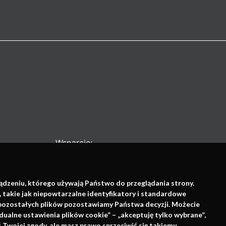
Wsparcie:
ządzeniu, którego używają Państwo do przeglądania strony.
, takie jak niepowtarzalne identyfikatory i standardowe
e pozostałych plików pozostawiamy Państwa decyzji. Możecie
dualne ustawienia plików cookie” – „akceptuję tylko wybrane”,
Twojej zgody, ale masz prawo sprzeciwić się takiemu