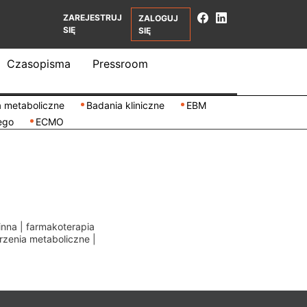
ZAREJESTRUJ
ZALOGUJ
SIĘ
SIĘ
Czasopisma
Pressroom
 metaboliczne
Badania kliniczne
EBM
ego
ECMO
inna
|
farmakoterapia
rzenia metaboliczne
|