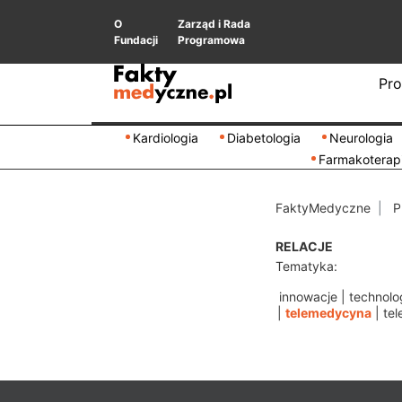
O
Zarząd i Rada
Fundacji
Programowa
Pro
Kardiologia
Diabetologia
Neurologia
Farmakoterap
FaktyMedyczne
P
RELACJE
Tematyka:
innowacje
|
technolo
|
telemedycyna
|
te