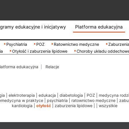
gramy edukacyjne i inicjatywy
Platforma edukacyjna
Psychiatria
POZ
Ratownictwo medyczne
Zaburzenia
ia
Otyłość i zaburzenia lipidowe
Choroby układu oddechow
latforma edukacyjna
Relacje
gia
|
elektroterapia
|
edukacja
|
diabetologia
|
POZ
|
medycyna rodz
lemedycyna w praktyce
|
psychiatria
|
ratownictwo medyczne
|
zabu
kardiologia
|
otyłość
|
zaburzenia lipidowe
|
|
wszystkie