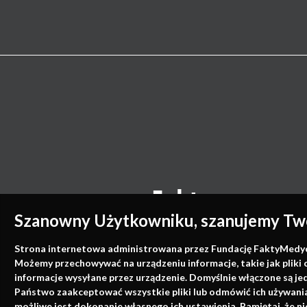
Szanowny Użytkowniku, szanujemy Two
Strona internetowa administrowana przez Fundację FaktyMedyczne
Możemy przechowywać na urządzeniu informacje, takie jak pliki 
informacje wysyłane przez urządzenie. Domyślnie włączone są je
Państwo zaakceptować wszystkie pliki lub odmówić ich używania 
możliwe jest dokonanie własnego ich ustawienia. Pamiętaj, że 