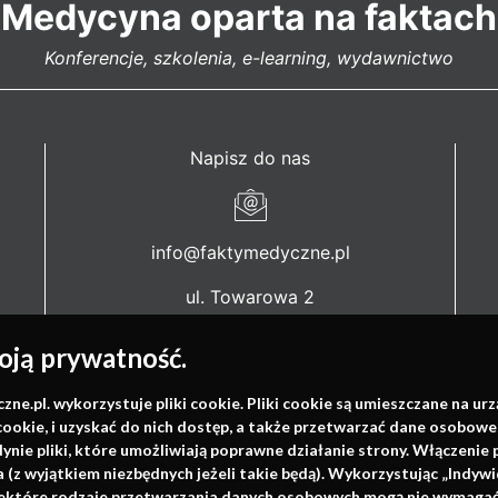
Medycyna oparta na faktach
Konferencje, szkolenia, e-learning, wydawnictwo
Napisz do nas
info@faktymedyczne.pl
ul. Towarowa 2
43-460 Wisła
ją prywatność.
Redakcja medyczna:
ul. Wolności 338b
.pl. wykorzystuje pliki cookie. Pliki cookie są umieszczane na ur
cookie, i uzyskać do nich dostęp, a także przetwarzać dane osobowe
41-800 Zabrze
dynie pliki, które umożliwiają poprawne działanie strony. Włączeni
(z wyjątkiem niezbędnych jeżeli takie będą). Wykorzystując „Indywi
Biuro Zarządu Fundacji:
niektóre rodzaje przetwarzania danych osobowych mogą nie wymagać 