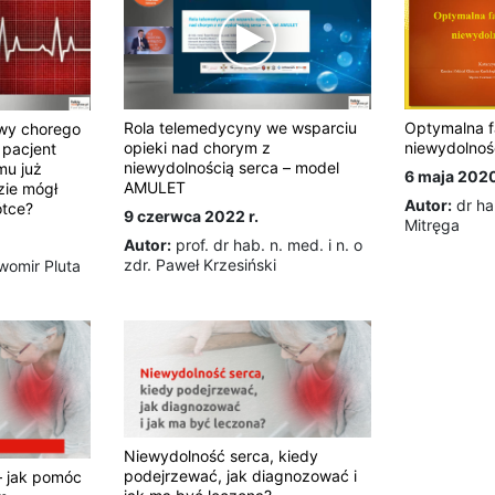
Optymalna f
Rola telemedycyny we wsparciu
wy chorego
niewydolnoś
opieki nad chorym z
 pacjent
niewydolnością serca – model
mu już
6 maja 2020
AMULET
zie mógł
Autor:
dr ha
ótce?
9 czerwca 2022 r.
Mitręga
Autor:
prof. dr hab. n. med. i n. o
zdr. Paweł Krzesiński
womir Pluta
Niewydolność serca, kiedy
podejrzewać, jak diagnozować i
– jak pomóc