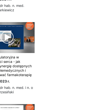
 dr hab. n. med.
arkiewicz
latoryjna w
i serca - jak
ynergię dostępnych
elemedycznych i
wać farmakoterapię
023 r.
 dr hab. n. med. i n. o
rzesiński