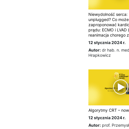
Niewydolność serca:
unplugged? Co może
zaproponować kardio
prądu: ECMO i LVAD 
reanimacja chorego 
12 stycznia 2024 r.
Autor:
dr hab. n. me
Hrapkowicz
Algorytmy CRT – now
12 stycznia 2024 r.
Autor:
prof. Przemys