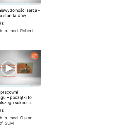
niewydolności serca –
e standardów
 r.
b. n. med. Robert
 pracowni
ngu – początki to
lszego sukcesu
 r.
b. n. med. Oskar
of. SUM