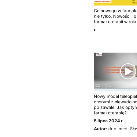
Co nowego w farmakot
nie tylko. Nowości i 
farmakoterapii w rok
r.
Nowy model teleopie
chorymi z niewydolno
po zawale. Jak opty
farmakoterapię?
5 lipca 2024 r.
Autor:
dr n. med. Sła