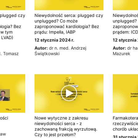
 plugged czy
Niewydolność serca: plugged czy
Niewydolnoś
unplugged? Co może
unplugged?
logia? Bez
zaproponować kardiologia? Bez
zaproponowa
(w tym
prądu: Impella, IABP
prądem: ICD
z LVAD)
12 stycznia 2024 r.
12 stycznia 
Autor:
dr n. med. Andrzej
Autor:
dr ha
d. Tomasz
Świątkowski
Mazurek
ości
Nowe wytyczne z zakresu
Farmakoterap
niewydolności serca - z
rzeczywiści
zachowaną frakcją wyrzutową.
chorób ukła
ław
Czy to jest przełom?
31 stycznia 