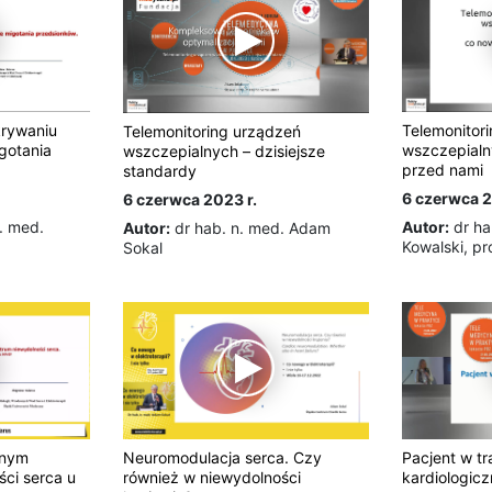
Telemonitor
krywaniu
Telemonitoring urządzeń
wszczepialn
gotania
wszczepialnych – dzisiejsze
przed nami
standardy
6 czerwca 2
6 czerwca 2023 r.
Autor:
dr ha
n. med.
Autor:
dr hab. n. med. Adam
Kowalski, pr
Sokal
łnym
Neuromodulacja serca. Czy
Pacjent w tra
ci serca u
również w niewydolności
kardiologicz