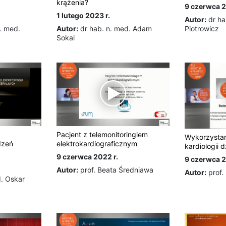
krążenia?
9 czerwca 2
1 lutego 2023 r.
Autor:
dr ha
n. med.
Autor:
dr hab. n. med. Adam
Piotrowicz
Sokal
Pacjent z telemonitoringiem
Wykorzystan
dzeń
elektrokardiograficznym
kardiologii d
9 czerwca 2022 r.
9 czerwca 2
Autor:
prof. Beata Średniawa
Autor:
prof.
d. Oskar