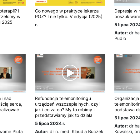
erapii? I
Co nowego w praktyce lekarza
Depresja w 
przełomy w
POZ? I nie tylko. V edycja (2025)
poszukiwani
u 2025
r.
5 lipca 2024
Autor:
dr ha
Pudlo
ki nad
Refundacja telemonitoringu
Organizacja
ścią serca,
urządzeń wszczepialnych, czyli
telemonitori
malizować
jak i co za co? My to robimy i
podstawa da
przedstawiamy jak to działa
5 lipca 2024
5 lipca 2024 r.
Autor:
dr ha
womir Pluta
Autor:
dr n. med. Klaudia Buczek
Kowalski, pr