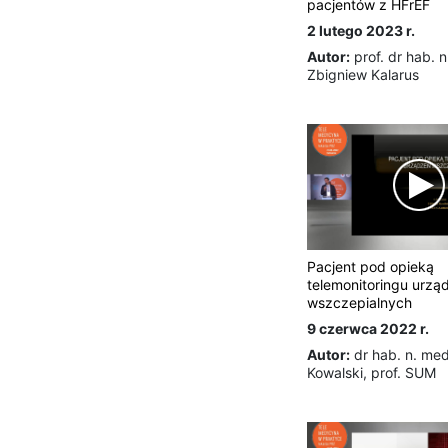
pacjentów z HFrEF
2 lutego 2023 r.
Autor:
prof. dr hab. 
Zbigniew Kalarus
Pacjent pod opieką
telemonitoringu urzą
wszczepialnych
9 czerwca 2022 r.
Autor:
dr hab. n. me
Kowalski, prof. SUM