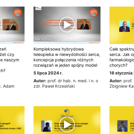
zeń
Kompleksowa hybrydowa
Całe spektr
żet czy
teleopieka w niewydolności serca,
serca. Jak o
ce naszym
koncepcja połączenia różnych
farmakologi
rozwiązań w jeden spójny model
chorych?
ch?
5 lipca 2024 r.
16 stycznia 
Autor:
prof. dr hab. n. med. i n. o
Autor:
prof.
d. Adam
zdr. Paweł Krzesiński
Zbigniew Ka