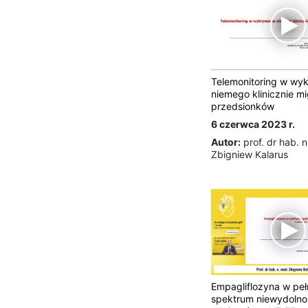
Telemonitoring w wy
niemego klinicznie mi
przedsionków
6 czerwca 2023 r.
Autor:
prof. dr hab. 
Zbigniew Kalarus
Empagliflozyna w pe
spektrum niewydolnoś