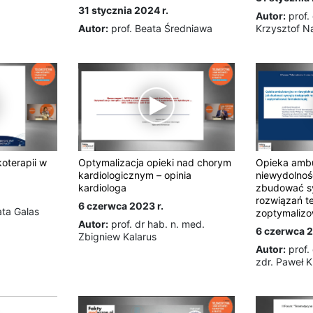
31 stycznia 2024 r.
Autor:
prof.
Autor:
prof. Beata Średniawa
Krzysztof N
Opieka ambu
oterapii w
Optymalizacja opieki nad chorym
niewydolnośc
kardiologicznym – opinia
zbudować s
kardiologa
rozwiązań t
6 czerwca 2023 r.
ata Galas
zoptymalizo
Autor:
prof. dr hab. n. med.
6 czerwca 2
Zbigniew Kalarus
Autor:
prof.
zdr. Paweł K