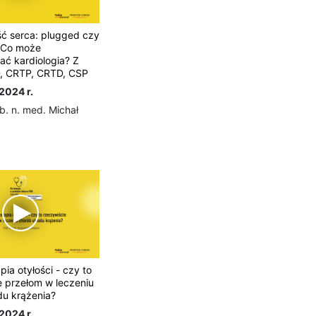
ć serca: plugged czy
 Co może
ć kardiologia? Z
, CRTP, CRTD, CSP
2024 r.
b. n. med. Michał
ia otyłości - czy to
e przełom w leczeniu
du krążenia?
2024 r.