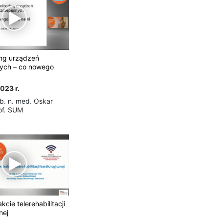
ing urządzeń
ych – co nowego
023 r.
b. n. med. Oskar
of. SUM
kcie telerehabilitacji
nej