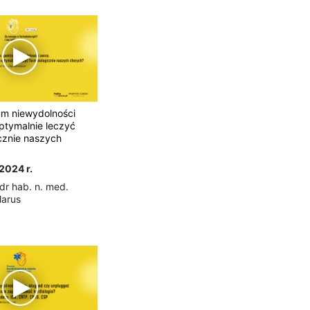
um niewydolności
ptymalnie leczyć
cznie naszych
2024 r.
 dr hab. n. med.
larus