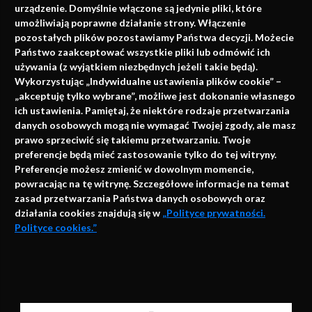
urządzenie. Domyślnie włączone są jedynie pliki, które
umożliwiają poprawne działanie strony. Włączenie
pozostałych plików pozostawiamy Państwa decyzji. Możecie
Państwo zaakceptować wszystkie pliki lub odmówić ich
używania (z wyjątkiem niezbędnych jeżeli takie będą).
Napisz do nas
Wykorzystując „Indywidualne ustawienia plików cookie” –
„akceptuję tylko wybrane”, możliwe jest dokonanie własnego
ich ustawienia. Pamiętaj, że niektóre rodzaje przetwarzania
danych osobowych mogą nie wymagać Twojej zgody, ale masz
info@faktymedyczne.pl
prawo sprzeciwić się takiemu przetwarzaniu. Twoje
preferencje będą mieć zastosowanie tylko do tej witryny.
ul. Towarowa 2
Preferencje możesz zmienić w dowolnym momencie,
43-460 Wisła
powracając na tę witrynę. Szczegółowe informacje na temat
zasad przetwarzania Państwa danych osobowych oraz
Redakcja medyczna:
działania cookies znajdują się w
„Polityce prywatności.
ul. Wolności 338b
Polityce cookies.”
41-800 Zabrze
Biuro Zarządu Fundacji:
AKCEPTUJĘ
ul. Rodawska 26
Strona korzysta z plików cookies i innych technologii
61-312 Poznań
automatycznego przechowywania danych do celów