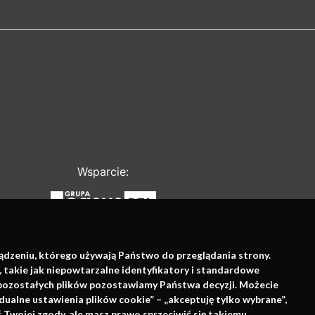
Wsparcie:
ządzeniu, którego używają Państwo do przeglądania strony.
, takie jak niepowtarzalne identyfikatory i standardowe
e pozostałych plików pozostawiamy Państwa decyzji. Możecie
dualne ustawienia plików cookie” – „akceptuję tylko wybrane”,
Twojej zgody, ale masz prawo sprzeciwić się takiemu