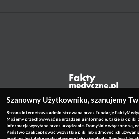
Szanowny Użytkowniku, szanujemy Two
Strona internetowa administrowana przez Fundację FaktyMedyczne
Możemy przechowywać na urządzeniu informacje, takie jak pliki 
informacje wysyłane przez urządzenie. Domyślnie włączone są je
Państwo zaakceptować wszystkie pliki lub odmówić ich używania 
możliwe jest dokonanie własnego ich ustawienia. Pamiętaj, że 