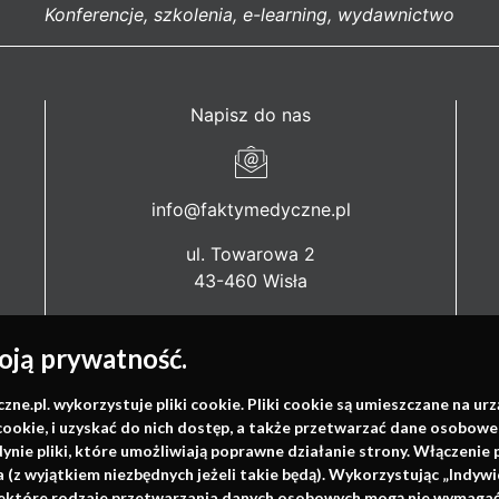
Konferencje, szkolenia, e-learning, wydawnictwo
Napisz do nas
info@faktymedyczne.pl
ul. Towarowa 2
43-460 Wisła
Redakcja medyczna:
ją prywatność.
ul. Wolności 338b
41-800 Zabrze
.pl. wykorzystuje pliki cookie. Pliki cookie są umieszczane na ur
cookie, i uzyskać do nich dostęp, a także przetwarzać dane osobowe
Biuro Zarządu Fundacji:
dynie pliki, które umożliwiają poprawne działanie strony. Włączeni
ul. Rodawska 26
(z wyjątkiem niezbędnych jeżeli takie będą). Wykorzystując „Indywi
61-312 Poznań
niektóre rodzaje przetwarzania danych osobowych mogą nie wymagać 