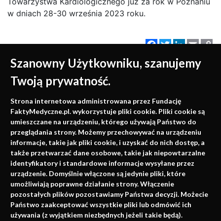
Towarzystwa Kardiologicznego już za rok w Poznaniu
w dniach 28-30 września 2023 roku.
Facebook
Twitter
LinkedIn
Email
C
Li
Szanowny Użytkowniku, szanujemy
Twoją prywatność.
Medycyna oparta na
Strona internetowa administrowana przez Fundację
faktach
FaktyMedyczne.pl. wykorzystuje pliki cookie. Pliki cookie są
umieszczane na urządzeniu, którego używają Państwo do
Konferencje, szkolenia, e-learning, wydawnictwo
przeglądania strony. Możemy przechowywać na urządzeniu
informacje, takie jak pliki cookie, i uzyskać do nich dostęp, a
także przetwarzać dane osobowe, takie jak niepowtarzalne
identyfikatory i standardowe informacje wysyłane przez
urządzenie. Domyślnie włączone są jedynie pliki, które
umożliwiają poprawne działanie strony. Włączenie
pozostałych plików pozostawiamy Państwa decyzji. Możecie
Państwo zaakceptować wszystkie pliki lub odmówić ich
używania (z wyjątkiem niezbędnych jeżeli takie będą).
Napisz do nas