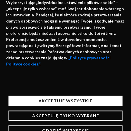
Wykorzystując „Indywidualne ustawienia plików cookie” –
„akceptuję tylko wybrane”, możliwe jest dokonanie własnego
ich ustawienia. Pamiętaj, że niektóre rodzaje przetwarzania
danych osobowych mogą nie wymagać Twojej zgody, ale masz
info@faktymedyczne.pl
prawo sprzeciwić się takiemu przetwarzaniu. Twoje
preferencje będą mieć zastosowanie tylko do tej witryny.
ul. Towarowa 2
Preferencje możesz zmienić w dowolnym momencie,
43-460 Wisła
powracając na tę witrynę. Szczegółowe informacje na temat
zasad przetwarzania Państwa danych osobowych oraz
Redakcja medyczna:
działania cookies znajdują się w
„Polityce prywatności.
ul. Wolności 338b
Polityce cookies.”
41-800 Zabrze
Biuro Zarządu Fundacji:
AKCEPTUJĘ
ul. Rodawska 26
Strona korzysta z plików cookies i innych technologii
61-312 Poznań
automatycznego przechowywania danych do celów
AKCEPTUJĘ WSZYSTKIE
statystycznych, realizacji usług i reklamowych.
Wsparcie:
Korzystając z naszych stron bez zmiany ustawień
AKCEPTUJĘ TYLKO WYBRANE
przeglądarki będą one zapisane w pamięci urządzenia,
więcej informacji na temat zarządzania plikami
ODRZUĆ WSZYSTKIE