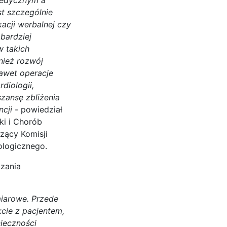
t szczególnie
acji werbalnej czy
bardziej
w takich
nież rozwój
nawet operacje
diologii,
szansę zbliżenia
ncji
- powiedział
ki i Chorób
zący Komisji
ologicznego.
ązania
miarowe.
Przede
kcie z pacjentem,
nieczności