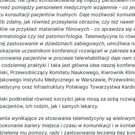
wnież pomiędzy personelem medycznym wzajemnie - co jes
 konsultacji pacjentów trudnych. Daje możliwość komunik
ób zdalny, jak również przesyłania obrazów, czy też nawet 
łów na przykład: materiałów filmowych - co sprawdza się 
dermatologia czy też patomorfologia. Telemedycyna to rów
ącej zastosowanie w dziedzinach zabiegowych, umożliwia 
Pokazanie uczestnikom konferencji rozwiązań w zakresie kar
torowania pacjentów w procesie telerehabilitacji daje nam 
codziennej praktyki i taka jest główna idea naszej konfere
iński, Przewodniczący Komitetu Naukowego, Kierownik Klini
skowego Instytutu Medycznego w Warszawie, Przewodnic
emedycyny oraz Infrastruktury Polskiego Towarzystwa Kardi
ński podkreślał również korzyści jakie niosą za sobą rozwi
acjentów, ich rodzin, jak i samych lekarzy.
cjenta wynikające ze stosowania telemedycyny są wielowy
pokonanie bariery miejsca i czasu w komunikacji i w konta
dzielenia mu pomocy, rady i zastosowania leczenia bez ko