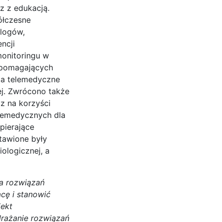
z z edukacją.
ółczesne
logów,
ncji
emonitoringu w
spomagających
ia telemedyczne
nej. Zwrócono także
z na korzyści
elemedycznych dla
pierające
stawione były
ologicznej, a
ia rozwiązań
acę i stanowić
jekt
drażanie rozwiązań