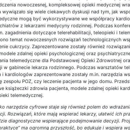
dczenia nowoczesnej, kompleksowej opieki medycznej wra
 wywiązało się wiele ciekawych dyskusji nad tym, jak wsp
medyczne mogą być wykorzystywane we współpracy kardio
chiatrów z lekarzami medycyny rodzinnej. Podczas konfere
. zagadnienia dotyczące telerehabilitacji, teleopieki i tel
uszono temat nowoczesnych rozwiązań technologicznych w
zenie cukrzycy. Zaprezentowane zostały również rozwiązan
. modele zdalnej opieki psychologicznej oraz psychiatrycz
nia telemedyczne dla Podstawowej Opieki Zdrowotnej ora
ji w gabinecie lekarza rodzinnego. Podczas warsztatów t
h i kardiologów zaprezentowane zostały m.in. narzędzia ws
acę zespołu POZ, czy leczenie pacjenta w jego domu. Przed
e książeczki zdrowia pacjenta, modele zdalnej opieki kardi
pieki telemedycznej.
ko narzędzie cyfrowe staje się również polem do wdrażan
ncji. Rozwiązań, które mają wspierać lekarzy, ułatwić ich pr
ie diagnostyczne wspierające podejmowanie decyzji. Pro
raktyce” ma ogromną przyszłość, bo edukuje i wspiera w