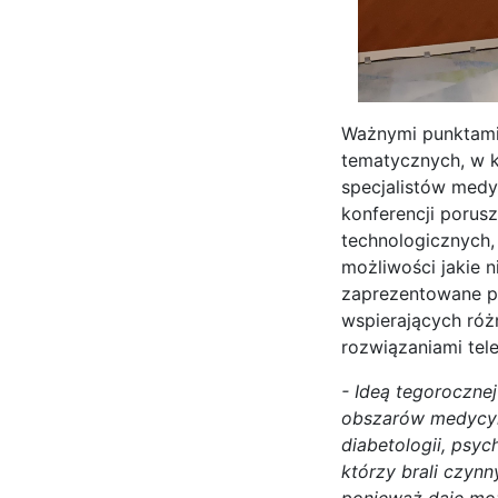
Ważnymi punktami 
tematycznych, w 
specjalistów medy
konferencji porus
technologicznych,
możliwości jakie 
zaprezentowane pr
wspierających różn
rozwiązaniami tel
- Ideą tegoroczne
obszarów medycyny
diabetologii, psyc
którzy brali czyn
ponieważ daje mo