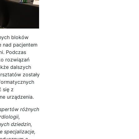
anych bloków
e nad pacjentem
mi. Podczas
ko rozwiązań
akże dalszych
rsztatów zostały
nformatycznych
 się z
ne urządzenia.
kspertów różnych
iologii,
nych dziedzin,
 specjalizacje,
medycznym a