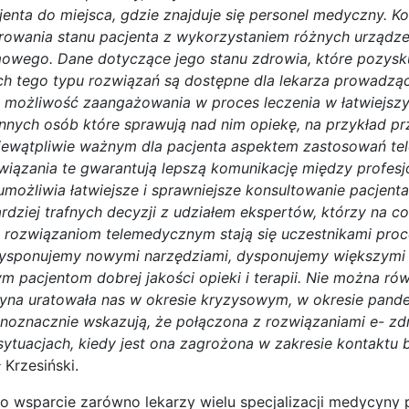
jenta do miejsca, gdzie znajduje się personel medyczny. Ko
rowania stanu pacjenta z wykorzystaniem różnych urządz
owego. Dane dotyczące jego stanu zdrowia, które pozys
h tego typu rozwiązań są dostępne dla lekarza prowadząc
 możliwość zaangażowania w proces leczenia w łatwiejszy
innych osób które sprawują nad nim opiekę, na przykład pr
 Niewątpliwie ważnym dla pacjenta aspektem zastosowań te
związania te gwarantują lepszą komunikację między profesj
możliwia łatwiejsze i sprawniejsze konsultowanie pacjent
ardziej trafnych decyzji z udziałem ekspertów, którzy na co
ki rozwiązaniom telemedycznym stają się uczestnikami proc
ysponujemy nowymi narzędziami, dysponujemy większymi
m pacjentom dobrej jakości opieki i terapii. Nie można r
yna uratowała nas w okresie kryzysowym, w okresie pandem
noznacznie wskazują, że połączona z rozwiązaniami e- z
 sytuacjach, kiedy jest ona zagrożona w zakresie kontakt
 Krzesiński.
ło wsparcie zarówno lekarzy wielu specjalizacji medycyny