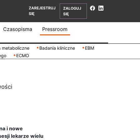
ZAREJESTRUJ
ZALOGUJ
SIĘ
SIĘ
Czasopisma
Pressroom
 metaboliczne
Badania kliniczne
EBM
ego
ECMO
wości
na i nowe
esji lekarze wielu