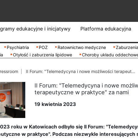
gramy edukacyjne i inicjatywy
Platforma edukacyjna
Psychiatria
POZ
Ratownictwo medyczne
Zaburzenia
ia
Otyłość i zaburzenia lipidowe
Choroby układu oddechow
ressroom
II Forum: "Telemedycyna i nowe możliwości terapeut...
II Forum: "Telemedycyna i nowe możli
terapeutyczne w praktyce" za nami
19 kwietnia 2023
2023 roku w Katowicach odbyło się
II Forum: "Telemedycy
utyczne w praktyce". Podczas niezwykle interesujących s