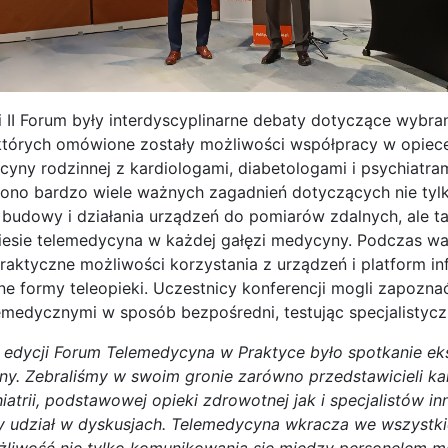
II Forum były interdyscyplinarne debaty dotyczące wybr
których omówione zostały możliwości współpracy w opiec
cyny rodzinnej z kardiologami, diabetologami i psychiatra
zono bardzo wiele ważnych zagadnień dotyczących nie tyl
 budowy i działania urządzeń do pomiarów zdalnych, ale t
niesie telemedycyna w każdej gałęzi medycyny. Podczas wa
aktyczne możliwości korzystania z urządzeń i platform i
e formy teleopieki. Uczestnicy konferencji mogli zapoznać
emedycznymi w sposób bezpośredni, testując specjalistycz
j edycji Forum Telemedycyna w Praktyce było spotkanie e
. Zebraliśmy w swoim gronie zarówno przedstawicieli kard
hiatrii, podstawowej opieki zdrowotnej jak i specjalistów in
ny udział w dyskusjach. Telemedycyna wkracza we wszystkie
żliwość nie tylko komunikowania się między personelem 