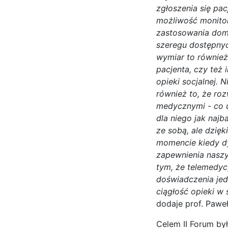
zgłoszenia się pac
możliwość monito
zastosowania dom
szeregu dostępnyc
wymiar to również
pacjenta, czy też 
opieki socjalnej.
również to, że ro
medycznymi - co u
dla niego jak najb
ze sobą, ale dzię
momencie kiedy d
zapewnienia naszy
tym, że telemedyc
doświadczenia jed
ciągłość opieki w
dodaje prof. Paweł
Celem II Forum by