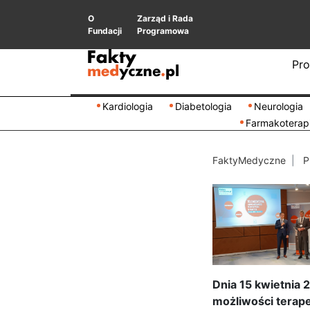
O
Zarząd i Rada
Fundacji
Programowa
Pro
Kardiologia
Diabetologia
Neurologia
Farmakoterap
FaktyMedyczne
P
Dnia 15 kwietnia 
możliwości terape