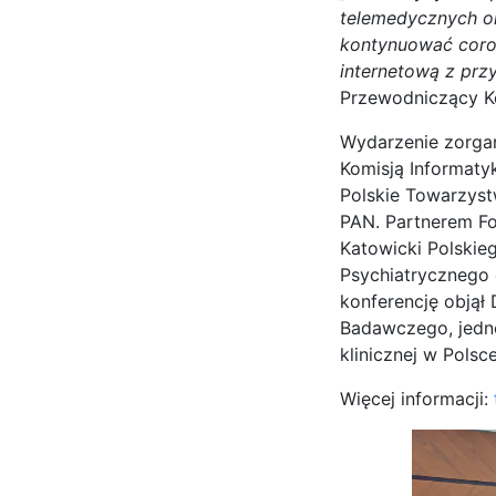
telemedycznych or
kontynuować coroc
internetową z pr
Przewodniczący Ko
Wydarzenie zorga
Komisją Informaty
Polskie Towarzyst
PAN. Partnerem Fo
Katowicki Polskie
Psychiatrycznego 
konferencję objął
Badawczego, jedn
klinicznej w Polsce
Więcej informacji: