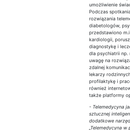
umożliwienie świa
Podczas spotkania
rozwiązania tele
diabetologów, psy
przedstawiono m.in
kardiologii, por
diagnostykę i lec
dla psychiatrii np
uwagę na rozwiąza
zdalnej komunikac
lekarzy rodzinnyc
profilaktykę i pr
również internetow
także platformy o
- Telemedycyna ja
sztucznej intelige
dodatkowe narzędz
„Telemedycyna w p