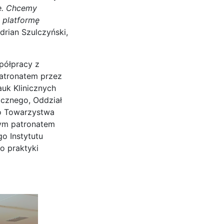
ce. Chcemy
 platformę
drian Szulczyński,
półpracy z
patronatem przez
uk Klinicznych
icznego, Oddział
go Towarzystwa
wym patronatem
o Instytutu
o praktyki