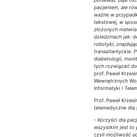
pacjentem, ale ró
ważne w przypadku
tekstowej, w spos
złożonych materia
dziedzinach jak: 
robotyki, znajduj
transatlantyckie. 
diabetologii, moni
tych rozwiązań do 
prof. Paweł Krzes
Wewnętrznych Woj
Informatyki i Tel
Prof. Paweł Krzesi
telemedyczne dla p
- Korzyści dla pa
wszystkim jest to 
czyli możliwość u