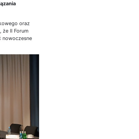
iązania
ukowego oraz
 że II Forum
wać nowoczesne