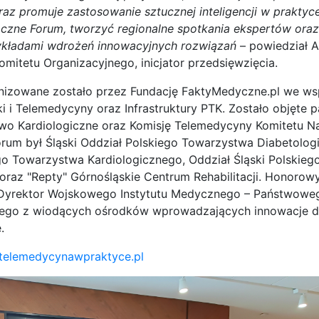
az promuje zastosowanie sztucznej inteligencji w prakty
zne Forum, tworzyć regionalne spotkania ekspertów oraz
zykładami wdrożeń innowacyjnych rozwiązań
– powiedział A
mitetu Organizacyjnego, inicjator przedsięwzięcia.
nizowane zostało przez Fundację FaktyMedyczne.pl we ws
ki i Telemedycyny oraz Infrastruktury PTK. Zostało objęte 
wo Kardiologiczne oraz Komisję Telemedycyny Komitetu Na
rum był Śląski Oddział Polskiego Towarzystwa Diabetolog
go Towarzystwa Kardiologicznego, Oddział Śląski Polskie
oraz "Repty" Górnośląskie Centrum Rehabilitacji. Honoro
 Dyrektor Wojskowego Instytutu Medycznego – Państwoweg
ego z wiodących ośrodków wprowadzających innowacje d
.
telemedycynawpraktyce.pl