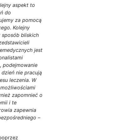
lejny aspekt to
eń do
kujemy za pomocą
ego. Kolejny
 sposób bliskich
zedstawicieli
lemedycznych jest
onalistami
a, podejmowanie
 dzień nie pracują
esu leczenia. W
 możliwościami
ównież zapomnieć o
ii i te
drowia zapewnia
u bezpośredniego
–
 poprzez