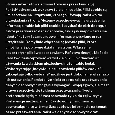
Strona internetowa administrowana przez Fundację
faktach
FaktyMedyczne.pl. wykorzystuje pliki cookie. Pliki cookie są
umieszczane na urządzeniu, którego używają Państwo do
Konferencje, szkolenia, e-learning, wydawnictwo
przeglądania strony. Możemy przechowywać na urządzeniu
informacje, takie jak pliki cookie, i uzyskać do nich dostęp, a
także przetwarzać dane osobowe, takie jak niepowtarzalne
identyfikatory i standardowe informacje wysyłane przez
urządzenie. Domyślnie włączone są jedynie pliki, które
umożliwiają poprawne działanie strony. Włączenie
pozostałych plików pozostawiamy Państwa decyzji. Możecie
Państwo zaakceptować wszystkie pliki lub odmówić ich
używania (z wyjątkiem niezbędnych jeżeli takie będą).
Napisz do nas
Wykorzystując „Indywidualne ustawienia plików cookie” –
„akceptuję tylko wybrane”, możliwe jest dokonanie własnego
ich ustawienia. Pamiętaj, że niektóre rodzaje przetwarzania
danych osobowych mogą nie wymagać Twojej zgody, ale masz
info@faktymedyczne.pl
prawo sprzeciwić się takiemu przetwarzaniu. Twoje
ul. Towarowa 2
preferencje będą mieć zastosowanie tylko do tej witryny.
Preferencje możesz zmienić w dowolnym momencie,
43-460 Wisła
powracając na tę witrynę. Szczegółowe informacje na temat
zasad przetwarzania Państwa danych osobowych oraz
Redakcja medyczna: