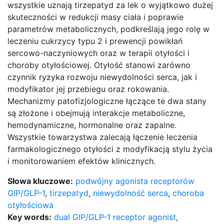
wszystkie uznają tirzepatyd za lek o wyjątkowo dużej
skuteczności w redukcji masy ciała i poprawie
parametrów metabolicznych, podkreślają jego rolę w
leczeniu cukrzycy typu 2 i prewencji powikłań
sercowo-naczyniowych oraz w terapii otyłości i
choroby otyłościowej. Otyłość stanowi zarówno
czynnik ryzyka rozwoju niewydolności serca, jak i
modyfikator jej przebiegu oraz rokowania.
Mechanizmy patofizjologiczne łączące te dwa stany
są złożone i obejmują interakcje metaboliczne,
hemodynamiczne, hormonalne oraz zapalne.
Wszystkie towarzystwa zalecają łączenie leczenia
farmakologicznego otyłości z modyfikacją stylu życia
i monitorowaniem efektów klinicznych.
Słowa kluczowe:
podwójny agonista receptorów
GIP/GLP-1
,
tirzepatyd
,
niewydolność serca
,
choroba
otyłościowa
Key words:
dual GIP/GLP-1 receptor agonist
,