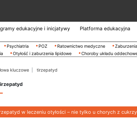
gramy edukacyjne i inicjatywy
Platforma edukacyjna
Psychiatria
POZ
Ratownictwo medyczne
Zaburzenia
ia
Otyłość i zaburzenia lipidowe
Choroby układu oddechow
łowa kluczowe
tirzepatyd
irzepatyd
rzepatyd w leczeniu otyłości – nie tylko u chorych z cukrz