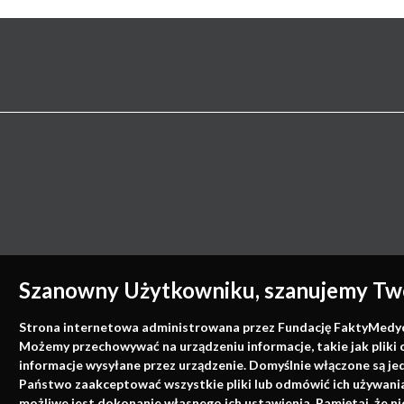
Szanowny Użytkowniku, szanujemy Two
Strona internetowa administrowana przez Fundację FaktyMedyczne
Możemy przechowywać na urządzeniu informacje, takie jak pliki 
informacje wysyłane przez urządzenie. Domyślnie włączone są je
Państwo zaakceptować wszystkie pliki lub odmówić ich używania 
możliwe jest dokonanie własnego ich ustawienia. Pamiętaj, że 