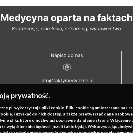
Medycyna oparta na faktach
Konferencje, szkolenia, e-learning, wydawnictwo
Napisz do nas
info@faktymedyczne.pl
ul. Towarowa 2
ją prywatność.
43-460 Wisła
.pl. wykorzystuje pliki cookie. Pliki cookie są umieszczane na ur
Redakcja medyczna:
cookie, i uzyskać do nich dostęp, a także przetwarzać dane osobowe
dynie pliki, które umożliwiają poprawne działanie strony. Włączeni
ul. Wolności 338b
(z wyjątkiem niezbędnych jeżeli takie będą). Wykorzystując „Indywi
41-800 Zabrze
niektóre rodzaje przetwarzania danych osobowych mogą nie wymagać 