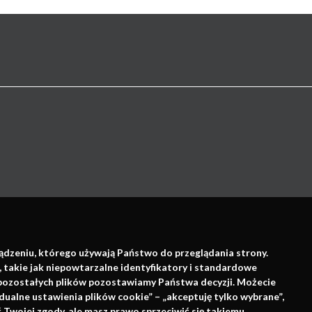
Wsparcie:
ządzeniu, którego używają Państwo do przeglądania strony.
, takie jak niepowtarzalne identyfikatory i standardowe
e pozostałych plików pozostawiamy Państwa decyzji. Możecie
dualne ustawienia plików cookie” – „akceptuję tylko wybrane”,
Twojej zgody, ale masz prawo sprzeciwić się takiemu