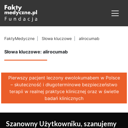
FaktyMedyczne
Słowa kluczowe
alirocumab
Słowa kluczowe: alirocumab
Pierwszy pacjent leczony ewolokumabem w Polsce
– skuteczność i długoterminowe bezpieczeństwo
terapii w realnej praktyce klinicznej oraz w świetle
badań klinicznych
Szanowny Użytkowniku, szanujemy