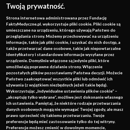
Twoją prywatność.
Medycyna oparta na
Strona internetowa administrowana przez Fundację
faktach
FaktyMedyczne.pl. wykorzystuje pliki cookie. Pliki cookie są
umieszczane na urządzeniu, którego używają Państwo do
Konferencje, szkolenia, e-learning, wydawnictwo
przeglądania strony. Możemy przechowywać na urządzeniu
informacje, takie jak pliki cookie, i uzyskać do nich dostęp, a
także przetwarzać dane osobowe, takie jak niepowtarzalne
identyfikatory i standardowe informacje wysyłane przez
urządzenie. Domyślnie włączone są jedynie pliki, które
umożliwiają poprawne działanie strony. Włączenie
pozostałych plików pozostawiamy Państwa decyzji. Możecie
Państwo zaakceptować wszystkie pliki lub odmówić ich
używania (z wyjątkiem niezbędnych jeżeli takie będą).
Napisz do nas
Wykorzystując „Indywidualne ustawienia plików cookie” –
„akceptuję tylko wybrane”, możliwe jest dokonanie własnego
ich ustawienia. Pamiętaj, że niektóre rodzaje przetwarzania
danych osobowych mogą nie wymagać Twojej zgody, ale masz
info@faktymedyczne.pl
prawo sprzeciwić się takiemu przetwarzaniu. Twoje
preferencje będą mieć zastosowanie tylko do tej witryny.
ul. Towarowa 2
Preferencje możesz zmienić w dowolnym momencie,
43-460 Wisła