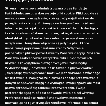
Medycyna oparta na
Strona internetowa administrowana przez Fundację
faktach
FaktyMedyczne.pl. wykorzystuje pliki cookie. Pliki cookie są
umieszczane na urządzeniu, którego używają Państwo do
Konferencje, szkolenia, e-learning, wydawnictwo
przeglądania strony. Możemy przechowywać na urządzeniu
informacje, takie jak pliki cookie, i uzyskać do nich dostęp, a
także przetwarzać dane osobowe, takie jak niepowtarzalne
identyfikatory i standardowe informacje wysyłane przez
urządzenie. Domyślnie włączone są jedynie pliki, które
umożliwiają poprawne działanie strony. Włączenie
pozostałych plików pozostawiamy Państwa decyzji. Możecie
Państwo zaakceptować wszystkie pliki lub odmówić ich
używania (z wyjątkiem niezbędnych jeżeli takie będą).
Napisz do nas
Wykorzystując „Indywidualne ustawienia plików cookie” –
„akceptuję tylko wybrane”, możliwe jest dokonanie własnego
ich ustawienia. Pamiętaj, że niektóre rodzaje przetwarzania
danych osobowych mogą nie wymagać Twojej zgody, ale masz
info@faktymedyczne.pl
prawo sprzeciwić się takiemu przetwarzaniu. Twoje
preferencje będą mieć zastosowanie tylko do tej witryny.
ul. Towarowa 2
Preferencje możesz zmienić w dowolnym momencie,
43-460 Wisła
powracając na tę witrynę. Szczegółowe informacje na temat