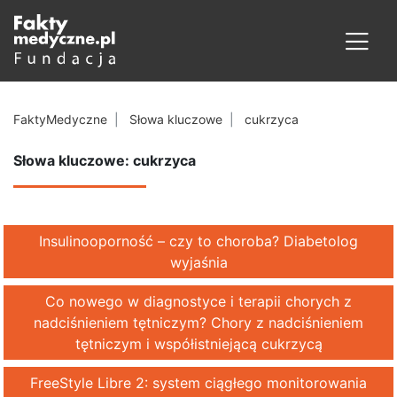
FaktyMedyczne
Słowa kluczowe
cukrzyca
Słowa kluczowe: cukrzyca
Insulinooporność – czy to choroba? Diabetolog
wyjaśnia
Co nowego w diagnostyce i terapii chorych z
nadciśnieniem tętniczym? Chory z nadciśnieniem
tętniczym i współistniejącą cukrzycą
FreeStyle Libre 2: system ciągłego monitorowania