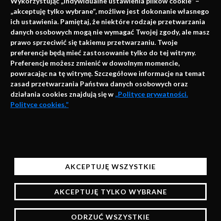
Wykorzystując „Indywidualne ustawienia plików cookie” –
„akceptuję tylko wybrane”, możliwe jest dokonanie własnego
ich ustawienia. Pamiętaj, że niektóre rodzaje przetwarzania
danych osobowych mogą nie wymagać Twojej zgody, ale masz
info@faktymedyczne.pl
prawo sprzeciwić się takiemu przetwarzaniu. Twoje
preferencje będą mieć zastosowanie tylko do tej witryny.
ul. Towarowa 2
Preferencje możesz zmienić w dowolnym momencie,
43-460 Wisła
powracając na tę witrynę. Szczegółowe informacje na temat
zasad przetwarzania Państwa danych osobowych oraz
Redakcja medyczna:
działania cookies znajdują się w
„Polityce prywatności.
ul. Wolności 338b
Polityce cookies.”
41-800 Zabrze
Biuro Zarządu Fundacji:
AKCEPTUJĘ
ul. Rodawska 26
Strona korzysta z plików cookies i innych technologii
61-312 Poznań
automatycznego przechowywania danych do celów
AKCEPTUJĘ WSZYSTKIE
statystycznych, realizacji usług i reklamowych.
Wsparcie:
Korzystając z naszych stron bez zmiany ustawień
AKCEPTUJĘ TYLKO WYBRANE
przeglądarki będą one zapisane w pamięci urządzenia,
więcej informacji na temat zarządzania plikami
ODRZUĆ WSZYSTKIE
cookies znajdziesz w Polityce prywatności.