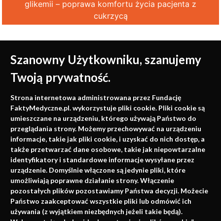
glikemii – poprawa komfortu życia pacjenta z
cukrzycą
Szanowny Użytkowniku, szanujemy
Twoją prywatność.
Medycyna oparta na
Strona internetowa administrowana przez Fundację
faktach
FaktyMedyczne.pl. wykorzystuje pliki cookie. Pliki cookie są
umieszczane na urządzeniu, którego używają Państwo do
Konferencje, szkolenia, e-learning, wydawnictwo
przeglądania strony. Możemy przechowywać na urządzeniu
informacje, takie jak pliki cookie, i uzyskać do nich dostęp, a
także przetwarzać dane osobowe, takie jak niepowtarzalne
identyfikatory i standardowe informacje wysyłane przez
urządzenie. Domyślnie włączone są jedynie pliki, które
umożliwiają poprawne działanie strony. Włączenie
pozostałych plików pozostawiamy Państwa decyzji. Możecie
Państwo zaakceptować wszystkie pliki lub odmówić ich
używania (z wyjątkiem niezbędnych jeżeli takie będą).
Napisz do nas