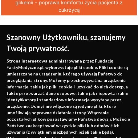
glikemii – poprawa komfortu życia pacjenta z
cukrzycą
Szanowny Użytkowniku, szanujemy
Twoją prywatność.
Medycyna oparta na
Strona internetowa administrowana przez Fundację
faktach
FaktyMedyczne.pl. wykorzystuje pliki cookie. Pliki cookie są
umieszczane na urządzeniu, którego używają Państwo do
Konferencje, szkolenia, e-learning, wydawnictwo
przeglądania strony. Możemy przechowywać na urządzeniu
informacje, takie jak pliki cookie, i uzyskać do nich dostęp, a
także przetwarzać dane osobowe, takie jak niepowtarzalne
identyfikatory i standardowe informacje wysyłane przez
urządzenie. Domyślnie włączone są jedynie pliki, które
umożliwiają poprawne działanie strony. Włączenie
pozostałych plików pozostawiamy Państwa decyzji. Możecie
Państwo zaakceptować wszystkie pliki lub odmówić ich
używania (z wyjątkiem niezbędnych jeżeli takie będą).
Napisz do nas