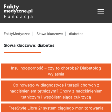
FaktyMedyczne
Słowa kluczowe
diabetes
Słowa kluczowe: diabetes
Insulinooporność – czy to choroba? Diabetolog
wyjaśnia
Co nowego w diagnostyce i terapii chorych z
nadciśnieniem tętniczym? Chory z nadciśnieniem
tętniczym i współistniejącą cukrzycą
FreeStyle Libre 2: system ciągłego monitorowania