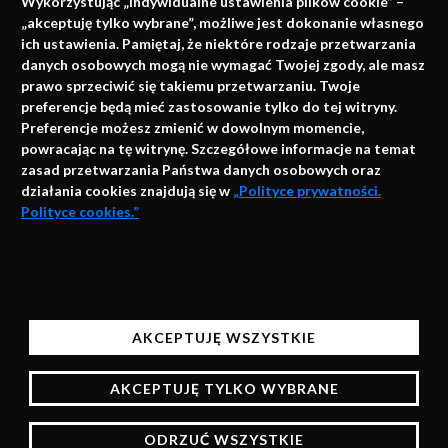
Wykorzystując „Indywidualne ustawienia plików cookie” –
„akceptuję tylko wybrane”, możliwe jest dokonanie własnego
ich ustawienia. Pamiętaj, że niektóre rodzaje przetwarzania
danych osobowych mogą nie wymagać Twojej zgody, ale masz
info@faktymedyczne.pl
prawo sprzeciwić się takiemu przetwarzaniu. Twoje
preferencje będą mieć zastosowanie tylko do tej witryny.
ul. Towarowa 2
Preferencje możesz zmienić w dowolnym momencie,
43-460 Wisła
powracając na tę witrynę. Szczegółowe informacje na temat
zasad przetwarzania Państwa danych osobowych oraz
Redakcja medyczna:
działania cookies znajdują się w
„Polityce prywatności.
ul. Wolności 338b
Polityce cookies.”
41-800 Zabrze
Biuro Zarządu Fundacji:
AKCEPTUJĘ
ul. Rodawska 26
Strona korzysta z plików cookies i innych technologii
61-312 Poznań
automatycznego przechowywania danych do celów
AKCEPTUJĘ WSZYSTKIE
statystycznych, realizacji usług i reklamowych.
Wsparcie:
Korzystając z naszych stron bez zmiany ustawień
AKCEPTUJĘ TYLKO WYBRANE
przeglądarki będą one zapisane w pamięci urządzenia,
więcej informacji na temat zarządzania plikami
ODRZUĆ WSZYSTKIE
cookies znajdziesz w Polityce prywatności.