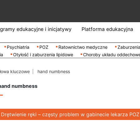
gramy edukacyjne i inicjatywy
Platforma edukacyjna
Psychiatria
POZ
Ratownictwo medyczne
Zaburzenia
ia
Otyłość i zaburzenia lipidowe
Choroby układu oddechow
łowa kluczowe
hand numbness
 hand numbness
Drętwienie ręki – częsty problem w gabinecie lekarza POZ