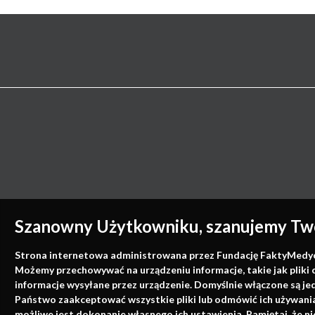
Szanowny Użytkowniku, szanujemy Two
Strona internetowa administrowana przez Fundację FaktyMedyczne
Możemy przechowywać na urządzeniu informacje, takie jak pliki 
informacje wysyłane przez urządzenie. Domyślnie włączone są je
Państwo zaakceptować wszystkie pliki lub odmówić ich używania 
możliwe jest dokonanie własnego ich ustawienia. Pamiętaj, że 