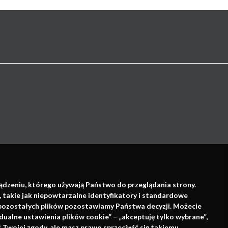
Wsparcie:
ządzeniu, którego używają Państwo do przeglądania strony.
, takie jak niepowtarzalne identyfikatory i standardowe
e pozostałych plików pozostawiamy Państwa decyzji. Możecie
dualne ustawienia plików cookie” – „akceptuję tylko wybrane”,
Twojej zgody, ale masz prawo sprzeciwić się takiemu