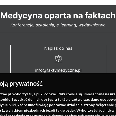
Medycyna oparta na faktach
Konferencje, szkolenia, e-learning, wydawnictwo
Napisz do nas
info@faktymedyczne.pl
ul. Towarowa 2
ją prywatność.
43-460 Wisła
.pl. wykorzystuje pliki cookie. Pliki cookie są umieszczane na ur
Redakcja medyczna:
cookie, i uzyskać do nich dostęp, a także przetwarzać dane osobowe
dynie pliki, które umożliwiają poprawne działanie strony. Włączeni
ul. Wolności 338b
(z wyjątkiem niezbędnych jeżeli takie będą). Wykorzystując „Indywi
41-800 Zabrze
niektóre rodzaje przetwarzania danych osobowych mogą nie wymagać 