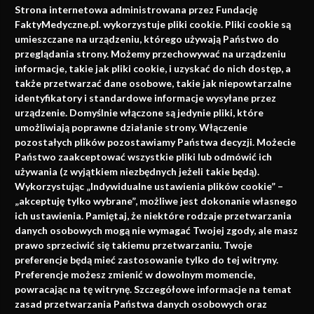
Strona internetowa administrowana przez Fundację
faktach
FaktyMedyczne.pl. wykorzystuje pliki cookie. Pliki cookie są
umieszczane na urządzeniu, którego używają Państwo do
Konferencje, szkolenia, e-learning, wydawnictwo
przeglądania strony. Możemy przechowywać na urządzeniu
informacje, takie jak pliki cookie, i uzyskać do nich dostęp, a
także przetwarzać dane osobowe, takie jak niepowtarzalne
identyfikatory i standardowe informacje wysyłane przez
urządzenie. Domyślnie włączone są jedynie pliki, które
umożliwiają poprawne działanie strony. Włączenie
pozostałych plików pozostawiamy Państwa decyzji. Możecie
Państwo zaakceptować wszystkie pliki lub odmówić ich
używania (z wyjątkiem niezbędnych jeżeli takie będą).
Napisz do nas
Wykorzystując „Indywidualne ustawienia plików cookie” –
„akceptuję tylko wybrane”, możliwe jest dokonanie własnego
ich ustawienia. Pamiętaj, że niektóre rodzaje przetwarzania
danych osobowych mogą nie wymagać Twojej zgody, ale masz
info@faktymedyczne.pl
prawo sprzeciwić się takiemu przetwarzaniu. Twoje
preferencje będą mieć zastosowanie tylko do tej witryny.
ul. Towarowa 2
Preferencje możesz zmienić w dowolnym momencie,
43-460 Wisła
powracając na tę witrynę. Szczegółowe informacje na temat
zasad przetwarzania Państwa danych osobowych oraz
Redakcja medyczna: