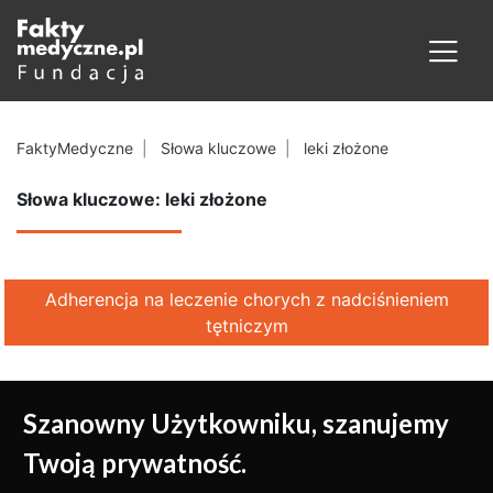
FaktyMedyczne
Słowa kluczowe
leki złożone
Słowa kluczowe: leki złożone
Adherencja na leczenie chorych z nadciśnieniem
tętniczym
Szanowny Użytkowniku, szanujemy
Twoją prywatność.
Medycyna oparta na