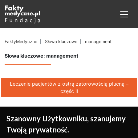
FaktyMedyczne
Słowa kluczowe
management
Słowa kluczowe: management
Leczenie pacjentów z ostrą zatorowością płucną –
część II
Szanowny Użytkowniku, szanujemy
Twoją prywatność.
Medycyna oparta na