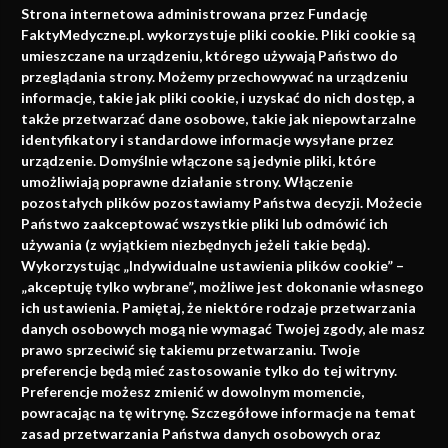
Strona internetowa administrowana przez Fundację
faktach
FaktyMedyczne.pl. wykorzystuje pliki cookie. Pliki cookie są
umieszczane na urządzeniu, którego używają Państwo do
Konferencje, szkolenia, e-learning, wydawnictwo
przeglądania strony. Możemy przechowywać na urządzeniu
informacje, takie jak pliki cookie, i uzyskać do nich dostęp, a
także przetwarzać dane osobowe, takie jak niepowtarzalne
identyfikatory i standardowe informacje wysyłane przez
urządzenie. Domyślnie włączone są jedynie pliki, które
umożliwiają poprawne działanie strony. Włączenie
pozostałych plików pozostawiamy Państwa decyzji. Możecie
Państwo zaakceptować wszystkie pliki lub odmówić ich
używania (z wyjątkiem niezbędnych jeżeli takie będą).
Napisz do nas
Wykorzystując „Indywidualne ustawienia plików cookie” –
„akceptuję tylko wybrane”, możliwe jest dokonanie własnego
ich ustawienia. Pamiętaj, że niektóre rodzaje przetwarzania
danych osobowych mogą nie wymagać Twojej zgody, ale masz
info@faktymedyczne.pl
prawo sprzeciwić się takiemu przetwarzaniu. Twoje
preferencje będą mieć zastosowanie tylko do tej witryny.
ul. Towarowa 2
Preferencje możesz zmienić w dowolnym momencie,
43-460 Wisła
powracając na tę witrynę. Szczegółowe informacje na temat
zasad przetwarzania Państwa danych osobowych oraz
Redakcja medyczna: