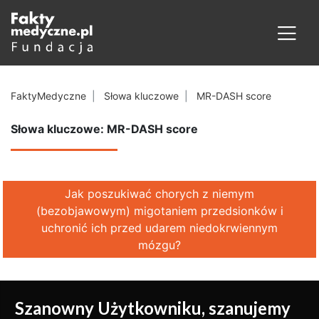
FaktyMedyczne
Słowa kluczowe
MR-DASH score
Słowa kluczowe: MR-DASH score
Jak poszukiwać chorych z niemym
(bezobjawowym) migotaniem przedsionków i
uchronić ich przed udarem niedokrwiennym
mózgu?
Szanowny Użytkowniku, szanujemy