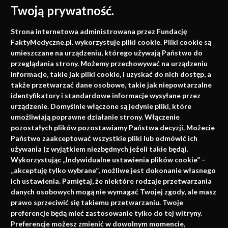
Twoją prywatność.
Medycyna oparta na
Strona internetowa administrowana przez Fundację
faktach
FaktyMedyczne.pl. wykorzystuje pliki cookie. Pliki cookie są
umieszczane na urządzeniu, którego używają Państwo do
Konferencje, szkolenia, e-learning, wydawnictwo
przeglądania strony. Możemy przechowywać na urządzeniu
informacje, takie jak pliki cookie, i uzyskać do nich dostęp, a
także przetwarzać dane osobowe, takie jak niepowtarzalne
identyfikatory i standardowe informacje wysyłane przez
urządzenie. Domyślnie włączone są jedynie pliki, które
umożliwiają poprawne działanie strony. Włączenie
pozostałych plików pozostawiamy Państwa decyzji. Możecie
Państwo zaakceptować wszystkie pliki lub odmówić ich
używania (z wyjątkiem niezbędnych jeżeli takie będą).
Napisz do nas
Wykorzystując „Indywidualne ustawienia plików cookie” –
„akceptuję tylko wybrane”, możliwe jest dokonanie własnego
ich ustawienia. Pamiętaj, że niektóre rodzaje przetwarzania
danych osobowych mogą nie wymagać Twojej zgody, ale masz
info@faktymedyczne.pl
prawo sprzeciwić się takiemu przetwarzaniu. Twoje
preferencje będą mieć zastosowanie tylko do tej witryny.
ul. Towarowa 2
Preferencje możesz zmienić w dowolnym momencie,
43-460 Wisła