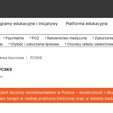
gramy edukacyjne i inicjatywy
Platforma edukacyjna
Psychiatria
POZ
Ratownictwo medyczne
Zaburzenia
ia
Otyłość i zaburzenia lipidowe
Choroby układu oddechow
łowa kluczowe
PCSK9
 PCSK9
cjent leczony ewolokumabem w Polsce – skuteczność i dł
o terapii w realnej praktyce klinicznej oraz w świetle bad