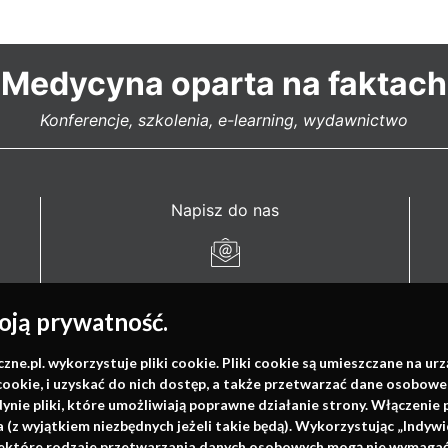
Medycyna oparta na faktach
Konferencje, szkolenia, e-learning, wydawnictwo
Napisz do nas
info@faktymedyczne.pl
ją prywatność.
ul. Towarowa 2
43-460 Wisła
.pl. wykorzystuje pliki cookie. Pliki cookie są umieszczane na ur
cookie, i uzyskać do nich dostęp, a także przetwarzać dane osobowe
dynie pliki, które umożliwiają poprawne działanie strony. Włączeni
Redakcja medyczna:
(z wyjątkiem niezbędnych jeżeli takie będą). Wykorzystując „Indywi
ul. Wolności 338b
niektóre rodzaje przetwarzania danych osobowych mogą nie wymagać 