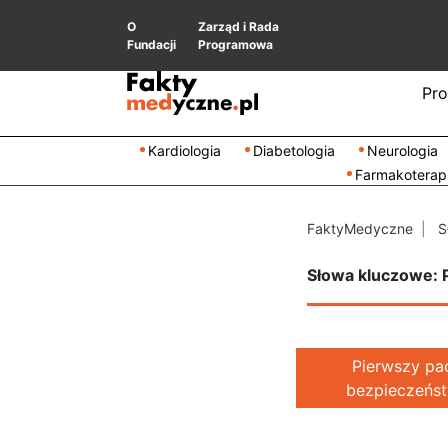
O
Zarząd i Rada
Fundacji
Programowa
Pro
Kardiologia
Diabetologia
Neurologia
Farmakoterap
FaktyMedyczne
S
Słowa kluczowe:
Pierwszy pa
bezpieczeństw