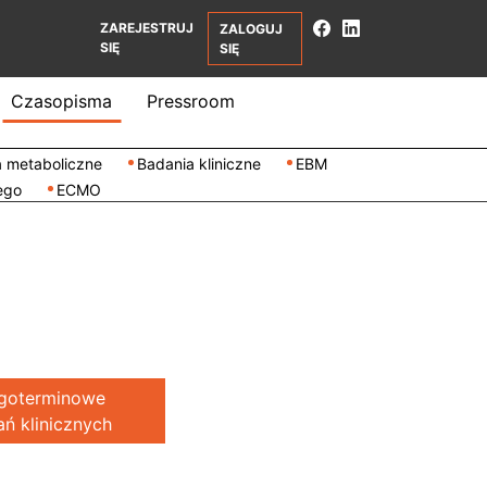
ZAREJESTRUJ
ZALOGUJ
SIĘ
SIĘ
Czasopisma
Pressroom
 metaboliczne
Badania kliniczne
EBM
ego
ECMO
ugoterminowe
ań klinicznych