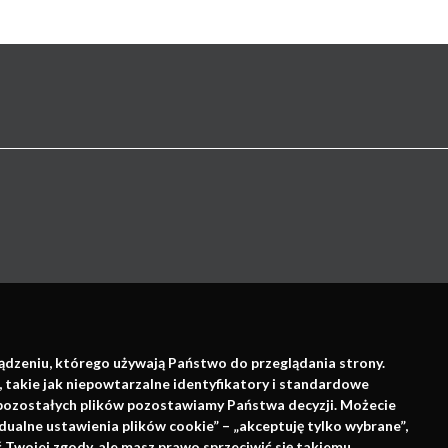
Wsparcie:
ządzeniu, którego używają Państwo do przeglądania strony.
, takie jak niepowtarzalne identyfikatory i standardowe
e pozostałych plików pozostawiamy Państwa decyzji. Możecie
dualne ustawienia plików cookie” – „akceptuję tylko wybrane”,
Twojej zgody, ale masz prawo sprzeciwić się takiemu