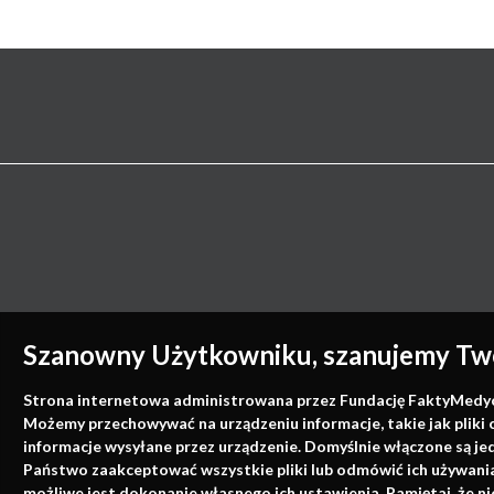
Szanowny Użytkowniku, szanujemy Two
Strona internetowa administrowana przez Fundację FaktyMedyczne
Możemy przechowywać na urządzeniu informacje, takie jak pliki 
informacje wysyłane przez urządzenie. Domyślnie włączone są je
Państwo zaakceptować wszystkie pliki lub odmówić ich używania 
możliwe jest dokonanie własnego ich ustawienia. Pamiętaj, że 