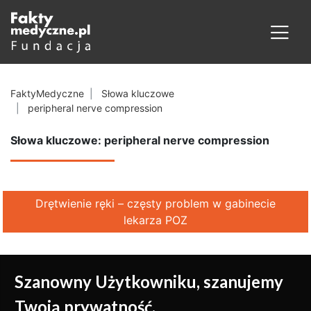
FaktyMedyczne
Słowa kluczowe
peripheral nerve compression
Słowa kluczowe: peripheral nerve compression
Drętwienie ręki – częsty problem w gabinecie
lekarza POZ
Szanowny Użytkowniku, szanujemy
Twoją prywatność.