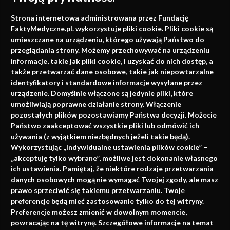
Medycyna oparta na
Strona internetowa administrowana przez Fundację
faktach
FaktyMedyczne.pl. wykorzystuje pliki cookie. Pliki cookie są
umieszczane na urządzeniu, którego używają Państwo do
Konferencje, szkolenia, e-learning, wydawnictwo
przeglądania strony. Możemy przechowywać na urządzeniu
informacje, takie jak pliki cookie, i uzyskać do nich dostęp, a
także przetwarzać dane osobowe, takie jak niepowtarzalne
identyfikatory i standardowe informacje wysyłane przez
urządzenie. Domyślnie włączone są jedynie pliki, które
umożliwiają poprawne działanie strony. Włączenie
pozostałych plików pozostawiamy Państwa decyzji. Możecie
Państwo zaakceptować wszystkie pliki lub odmówić ich
używania (z wyjątkiem niezbędnych jeżeli takie będą).
Napisz do nas
Wykorzystując „Indywidualne ustawienia plików cookie” –
„akceptuję tylko wybrane”, możliwe jest dokonanie własnego
ich ustawienia. Pamiętaj, że niektóre rodzaje przetwarzania
danych osobowych mogą nie wymagać Twojej zgody, ale masz
info@faktymedyczne.pl
prawo sprzeciwić się takiemu przetwarzaniu. Twoje
preferencje będą mieć zastosowanie tylko do tej witryny.
ul. Towarowa 2
Preferencje możesz zmienić w dowolnym momencie,
43-460 Wisła
powracając na tę witrynę. Szczegółowe informacje na temat