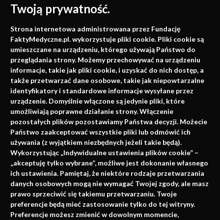
Twoją prywatność.
Medycyna oparta na
Strona internetowa administrowana przez Fundację
faktach
FaktyMedyczne.pl. wykorzystuje pliki cookie. Pliki cookie są
umieszczane na urządzeniu, którego używają Państwo do
Konferencje, szkolenia, e-learning, wydawnictwo
przeglądania strony. Możemy przechowywać na urządzeniu
informacje, takie jak pliki cookie, i uzyskać do nich dostęp, a
także przetwarzać dane osobowe, takie jak niepowtarzalne
identyfikatory i standardowe informacje wysyłane przez
urządzenie. Domyślnie włączone są jedynie pliki, które
umożliwiają poprawne działanie strony. Włączenie
pozostałych plików pozostawiamy Państwa decyzji. Możecie
Państwo zaakceptować wszystkie pliki lub odmówić ich
używania (z wyjątkiem niezbędnych jeżeli takie będą).
Napisz do nas
Wykorzystując „Indywidualne ustawienia plików cookie” –
„akceptuję tylko wybrane”, możliwe jest dokonanie własnego
ich ustawienia. Pamiętaj, że niektóre rodzaje przetwarzania
danych osobowych mogą nie wymagać Twojej zgody, ale masz
info@faktymedyczne.pl
prawo sprzeciwić się takiemu przetwarzaniu. Twoje
preferencje będą mieć zastosowanie tylko do tej witryny.
ul. Towarowa 2
Preferencje możesz zmienić w dowolnym momencie,
43-460 Wisła