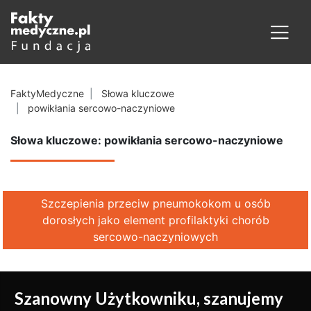
FaktyMedyczne
Słowa kluczowe
powikłania sercowo-naczyniowe
Słowa kluczowe: powikłania sercowo-naczyniowe
Szczepienia przeciw pneumokokom u osób
dorosłych jako element profilaktyki chorób
sercowo-naczyniowych
Szanowny Użytkowniku, szanujemy