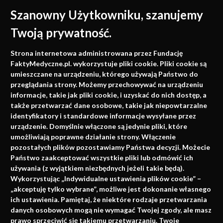
Szanowny Użytkowniku, szanujemy
Twoją prywatność.
Medycyna oparta na
Strona internetowa administrowana przez Fundację
faktach
FaktyMedyczne.pl. wykorzystuje pliki cookie. Pliki cookie są
umieszczane na urządzeniu, którego używają Państwo do
Konferencje, szkolenia, e-learning, wydawnictwo
przeglądania strony. Możemy przechowywać na urządzeniu
informacje, takie jak pliki cookie, i uzyskać do nich dostęp, a
także przetwarzać dane osobowe, takie jak niepowtarzalne
identyfikatory i standardowe informacje wysyłane przez
urządzenie. Domyślnie włączone są jedynie pliki, które
umożliwiają poprawne działanie strony. Włączenie
pozostałych plików pozostawiamy Państwa decyzji. Możecie
Państwo zaakceptować wszystkie pliki lub odmówić ich
używania (z wyjątkiem niezbędnych jeżeli takie będą).
Napisz do nas
Wykorzystując „Indywidualne ustawienia plików cookie” –
„akceptuję tylko wybrane”, możliwe jest dokonanie własnego
ich ustawienia. Pamiętaj, że niektóre rodzaje przetwarzania
danych osobowych mogą nie wymagać Twojej zgody, ale masz
info@faktymedyczne.pl
prawo sprzeciwić się takiemu przetwarzaniu. Twoje