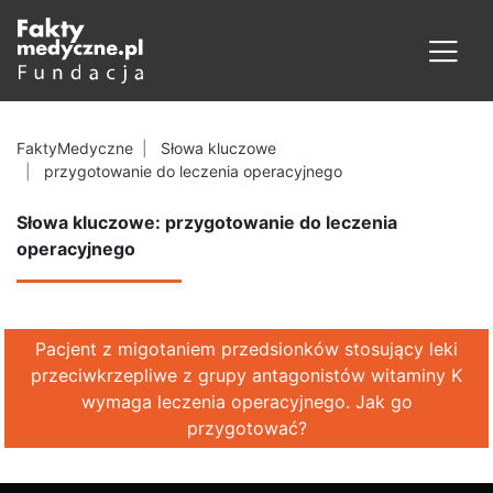
FaktyMedyczne
Słowa kluczowe
przygotowanie do leczenia operacyjnego
Słowa kluczowe: przygotowanie do leczenia
operacyjnego
Pacjent z migotaniem przedsionków stosujący leki
przeciwkrzepliwe z grupy antagonistów witaminy K
wymaga leczenia operacyjnego. Jak go
przygotować?