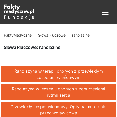
FaktyMedyczne
Słowa kluczowe
ranolazine
Słowa kluczowe: ranolazine
Ranolazyna w terapii chorych z przewlekłym
zespołem wieńcowym
Ranolazyna w leczeniu chorych z zaburzeniami
rytmu serca
Przewlekły zespół wieńcowy. Optymalna terapia
przeciwdławicowa