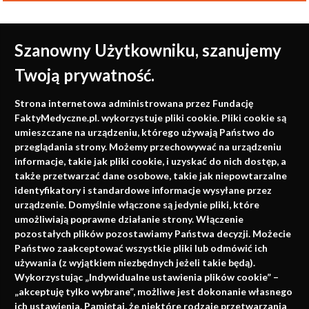
Szanowny Użytkowniku, szanujemy
Twoją prywatność.
Medycyna oparta na
Strona internetowa administrowana przez Fundację
faktach
FaktyMedyczne.pl. wykorzystuje pliki cookie. Pliki cookie są
umieszczane na urządzeniu, którego używają Państwo do
Konferencje, szkolenia, e-learning, wydawnictwo
przeglądania strony. Możemy przechowywać na urządzeniu
informacje, takie jak pliki cookie, i uzyskać do nich dostęp, a
także przetwarzać dane osobowe, takie jak niepowtarzalne
identyfikatory i standardowe informacje wysyłane przez
urządzenie. Domyślnie włączone są jedynie pliki, które
umożliwiają poprawne działanie strony. Włączenie
pozostałych plików pozostawiamy Państwa decyzji. Możecie
Państwo zaakceptować wszystkie pliki lub odmówić ich
używania (z wyjątkiem niezbędnych jeżeli takie będą).
Napisz do nas
Wykorzystując „Indywidualne ustawienia plików cookie” –
„akceptuję tylko wybrane”, możliwe jest dokonanie własnego
ich ustawienia. Pamiętaj, że niektóre rodzaje przetwarzania