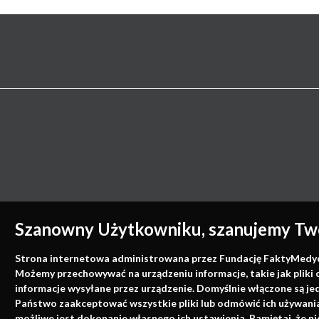
Szanowny Użytkowniku, szanujemy Two
Strona internetowa administrowana przez Fundację FaktyMedyczne
Możemy przechowywać na urządzeniu informacje, takie jak pliki 
informacje wysyłane przez urządzenie. Domyślnie włączone są je
Państwo zaakceptować wszystkie pliki lub odmówić ich używania 
możliwe jest dokonanie własnego ich ustawienia. Pamiętaj, że 