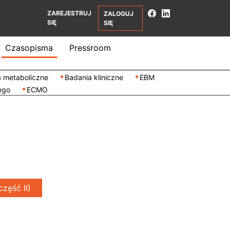
ZAREJESTRUJ
ZALOGUJ
SIĘ
SIĘ
Czasopisma
Pressroom
 metaboliczne
Badania kliniczne
EBM
ego
ECMO
zęść II)