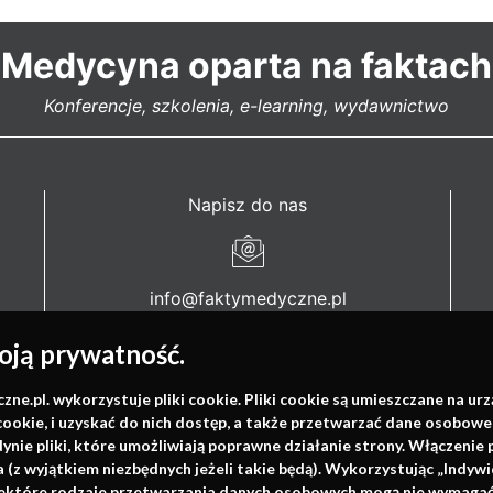
Medycyna oparta na faktach
Konferencje, szkolenia, e-learning, wydawnictwo
Napisz do nas
info@faktymedyczne.pl
ul. Towarowa 2
ją prywatność.
43-460 Wisła
.pl. wykorzystuje pliki cookie. Pliki cookie są umieszczane na ur
Redakcja medyczna:
cookie, i uzyskać do nich dostęp, a także przetwarzać dane osobowe
dynie pliki, które umożliwiają poprawne działanie strony. Włączeni
ul. Wolności 338b
(z wyjątkiem niezbędnych jeżeli takie będą). Wykorzystując „Indywi
41-800 Zabrze
niektóre rodzaje przetwarzania danych osobowych mogą nie wymagać 