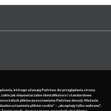
Wsparcie:
ządzeniu, którego używają Państwo do przeglądania strony.
, takie jak niepowtarzalne identyfikatory i standardowe
e pozostałych plików pozostawiamy Państwa decyzji. Możecie
dualne ustawienia plików cookie” – „akceptuję tylko wybrane”,
Twojej zgody, ale masz prawo sprzeciwić się takiemu