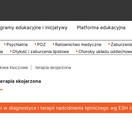
gramy edukacyjne i inicjatywy
Platforma edukacyjna
Psychiatria
POZ
Ratownictwo medyczne
Zaburzenia
ia
Otyłość i zaburzenia lipidowe
Choroby układu oddechow
łowa kluczowe
terapia skojarzona
erapia skojarzona
 w diagnostyce i terapii nadciśnienia tętniczego wg ESH (c