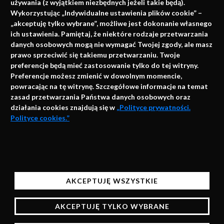
używania (z wyjątkiem niezbędnych jeżeli takie będą).
Napisz do nas
Wykorzystując „Indywidualne ustawienia plików cookie” –
„akceptuję tylko wybrane”, możliwe jest dokonanie własnego
ich ustawienia. Pamiętaj, że niektóre rodzaje przetwarzania
danych osobowych mogą nie wymagać Twojej zgody, ale masz
info@faktymedyczne.pl
prawo sprzeciwić się takiemu przetwarzaniu. Twoje
preferencje będą mieć zastosowanie tylko do tej witryny.
ul. Towarowa 2
Preferencje możesz zmienić w dowolnym momencie,
43-460 Wisła
powracając na tę witrynę. Szczegółowe informacje na temat
zasad przetwarzania Państwa danych osobowych oraz
Redakcja medyczna:
działania cookies znajdują się w
„Polityce prywatności.
ul. Wolności 338b
Polityce cookies.”
41-800 Zabrze
Biuro Zarządu Fundacji:
AKCEPTUJĘ
ul. Rodawska 26
Strona korzysta z plików cookies i innych technologii
61-312 Poznań
automatycznego przechowywania danych do celów
AKCEPTUJĘ WSZYSTKIE
statystycznych, realizacji usług i reklamowych.
Wsparcie:
Korzystając z naszych stron bez zmiany ustawień
AKCEPTUJĘ TYLKO WYBRANE
przeglądarki będą one zapisane w pamięci urządzenia,
więcej informacji na temat zarządzania plikami