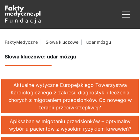
FaktyMedyczne
Słowa kluczowe
udar mózgu
Słowa kluczowe: udar mózgu
Aktualne wytyczne Europejskiego Towarzystwa
Kardiologicznego z zakresu diagnostyki i leczenia
chorych z migotaniem przedsionków. Co nowego w
terapii przeciwkrzepliwej?
Apiksaban w migotaniu przedsionków – optymalny
wybór u pacjentów z wysokim ryzykiem krwawień?