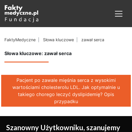
FaktyMedyczne
Słowa kluczowe
zawał serca
Słowa kluczowe: zawał serca
Pacjent po zawale mięśnia serca z wysokimi
wartościami cholesterolu LDL. Jak optymalnie u
takiego chorego leczyć dyslipidemię? Opis
przypadku
Szanowny Użytkowniku, szanujemy