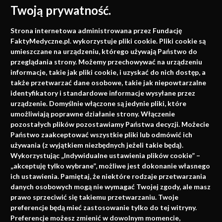
Twoją prywatność.
Medycyna oparta na
Strona internetowa administrowana przez Fundację
faktach
FaktyMedyczne.pl. wykorzystuje pliki cookie. Pliki cookie są
umieszczane na urządzeniu, którego używają Państwo do
Konferencje, szkolenia, e-learning, wydawnictwo
przeglądania strony. Możemy przechowywać na urządzeniu
informacje, takie jak pliki cookie, i uzyskać do nich dostęp, a
także przetwarzać dane osobowe, takie jak niepowtarzalne
identyfikatory i standardowe informacje wysyłane przez
urządzenie. Domyślnie włączone są jedynie pliki, które
umożliwiają poprawne działanie strony. Włączenie
pozostałych plików pozostawiamy Państwa decyzji. Możecie
Państwo zaakceptować wszystkie pliki lub odmówić ich
używania (z wyjątkiem niezbędnych jeżeli takie będą).
Napisz do nas
Wykorzystując „Indywidualne ustawienia plików cookie” –
„akceptuję tylko wybrane”, możliwe jest dokonanie własnego
ich ustawienia. Pamiętaj, że niektóre rodzaje przetwarzania
danych osobowych mogą nie wymagać Twojej zgody, ale masz
info@faktymedyczne.pl
prawo sprzeciwić się takiemu przetwarzaniu. Twoje
preferencje będą mieć zastosowanie tylko do tej witryny.
ul. Towarowa 2
Preferencje możesz zmienić w dowolnym momencie,
43-460 Wisła