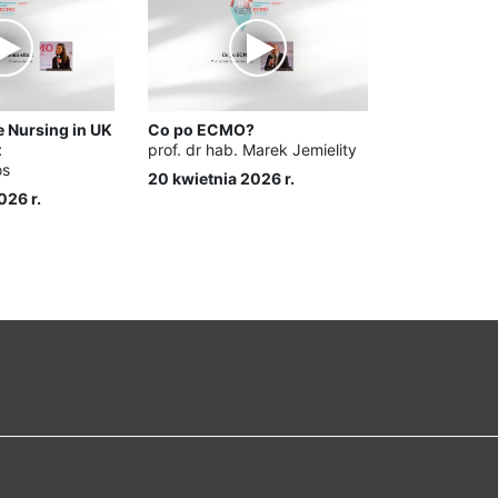
e Nursing in UK
Co po ECMO?
t
prof. dr hab. Marek Jemielity
os
20 kwietnia 2026 r.
026 r.