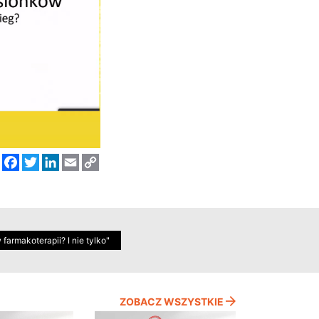
Facebook
Twitter
LinkedIn
Email
Copy
Link
armakoterapii? I nie tylko"
ZOBACZ WSZYSTKIE