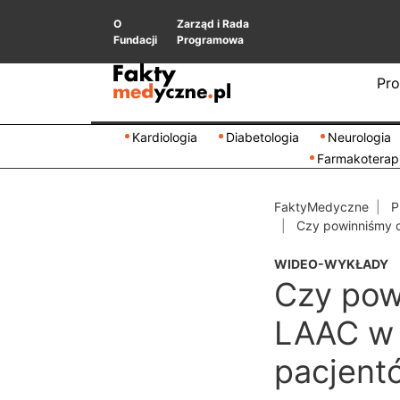
O
Zarząd i Rada
Fundacji
Programowa
Pro
Kardiologia
Diabetologia
Neurologia
Farmakoterap
FaktyMedyczne
P
Czy powinniśmy c
WIDEO-WYKŁADY
Czy pow
LAAC w 
pacjent