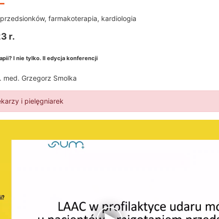
 przedsionków
,
farmakoterapia
,
kardiologia
3 r.
i? I nie tylko. II edycja konferencji
 n. med. Grzegorz Smolka
ekarzy i pielęgniarek