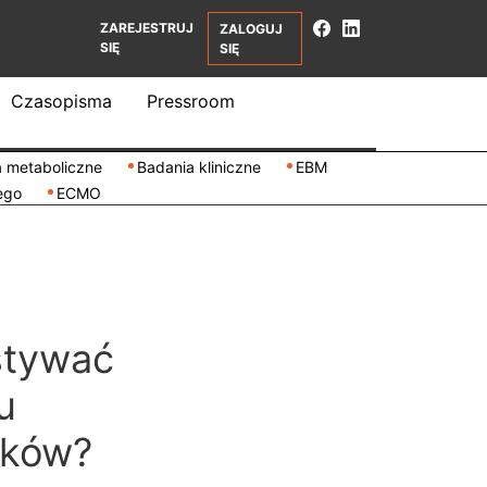
ZAREJESTRUJ
ZALOGUJ
SIĘ
SIĘ
Czasopisma
Pressroom
 metaboliczne
Badania kliniczne
EBM
ego
ECMO
stywać
u
nków?