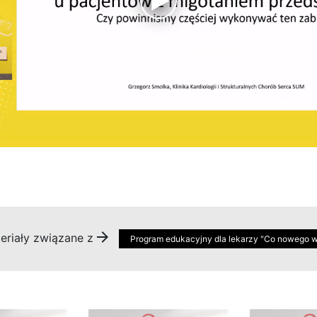
eriały związane z
Program edukacyjny dla lekarzy "Co nowego w f