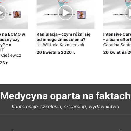
ły na ECMO w
Kaniulacja – czym różni się
Intensive Car
raszny czy
od innego znieczulenia?
– a team effor
? – o
lic. Wiktoria Kaźmierczak
Catarina Sant
OIT
20 kwietnia 2026 r.
20 kwietnia 2
Cieślewicz
26 r.
Medycyna oparta na faktach
Konferencje, szkolenia, e-learning, wydawnictwo