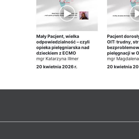
Mały Pacjent, wielka
Pacjent doros
odpowiedzialność – czyli
OIT: trudny, st
opieka pielęgniarska nad
bezproblemowy
dzieckiem z ECMO
pielęgnacji w 
mgr Katarzyna Illmer
mgr Magdalena 
20 kwietnia 2026 r.
20 kwietnia 20