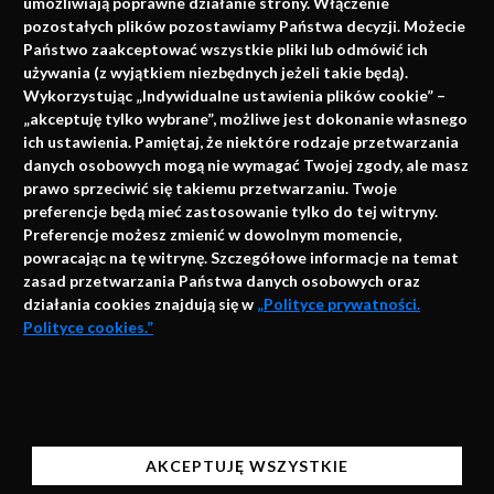
umożliwiają poprawne działanie strony. Włączenie
pozostałych plików pozostawiamy Państwa decyzji. Możecie
Państwo zaakceptować wszystkie pliki lub odmówić ich
używania (z wyjątkiem niezbędnych jeżeli takie będą).
Napisz do nas
Wykorzystując „Indywidualne ustawienia plików cookie” –
„akceptuję tylko wybrane”, możliwe jest dokonanie własnego
ich ustawienia. Pamiętaj, że niektóre rodzaje przetwarzania
danych osobowych mogą nie wymagać Twojej zgody, ale masz
info@faktymedyczne.pl
prawo sprzeciwić się takiemu przetwarzaniu. Twoje
ul. Towarowa 2
preferencje będą mieć zastosowanie tylko do tej witryny.
Preferencje możesz zmienić w dowolnym momencie,
43-460 Wisła
powracając na tę witrynę. Szczegółowe informacje na temat
zasad przetwarzania Państwa danych osobowych oraz
Redakcja medyczna:
działania cookies znajdują się w
„Polityce prywatności.
ul. Wolności 338b
Polityce cookies.”
41-800 Zabrze
Biuro Zarządu Fundacji:
AKCEPTUJĘ
ul. Rodawska 26
Strona korzysta z plików cookies i innych technologii
61-312 Poznań
automatycznego przechowywania danych do celów
AKCEPTUJĘ WSZYSTKIE
statystycznych, realizacji usług i reklamowych.
Wsparcie: