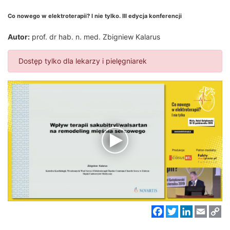
Co nowego w elektroterapii? I nie tylko. III edycja konferencji
Autor:
prof. dr hab. n. med. Zbigniew Kalarus
Dostęp tylko dla lekarzy i pielęgniarek
Facebook
Twitter
LinkedIn
Email
C
Li