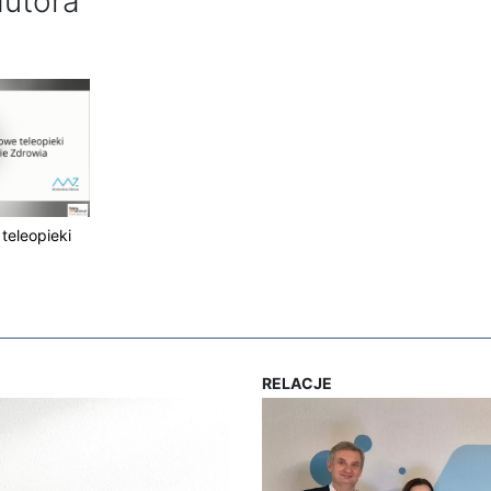
autora
teleopieki
RELACJE