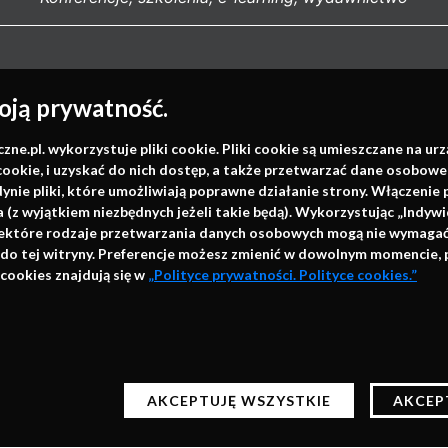
Napisz do nas
ją prywatność.
.pl. wykorzystuje pliki cookie. Pliki cookie są umieszczane na ur
cookie, i uzyskać do nich dostęp, a także przetwarzać dane osobowe
info@faktymedyczne.pl
dynie pliki, które umożliwiają poprawne działanie strony. Włączeni
ul. Towarowa 2
(z wyjątkiem niezbędnych jeżeli takie będą). Wykorzystując „Indywi
niektóre rodzaje przetwarzania danych osobowych mogą nie wymagać 
43-460 Wisła
 do tej witryny. Preferencje możesz zmienić w dowolnym momencie, 
cookies znajdują się w
„Polityce prywatności. Polityce cookies.”
Redakcja medyczna:
ul. Wolności 338b
41-800 Zabrze
h technologii automatycznego przechowywania danych do ce
Biuro Zarządu Fundacji:
c z naszych stron bez zmiany ustawień przeglądarki będą o
ul. Rodawska 26
AKCEPTUJĘ WSZYSTKIE
AKCEP
ządzania plikami cookies znajdziesz w Polityce prywatności
61-312 Poznań