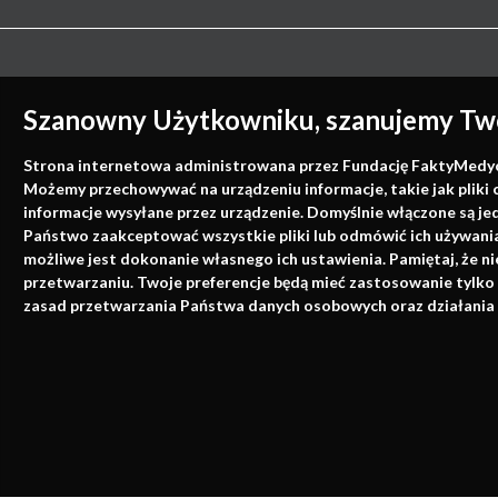
Szanowny Użytkowniku, szanujemy Two
Strona internetowa administrowana przez Fundację FaktyMedyczne
Możemy przechowywać na urządzeniu informacje, takie jak pliki 
informacje wysyłane przez urządzenie. Domyślnie włączone są je
Państwo zaakceptować wszystkie pliki lub odmówić ich używania 
możliwe jest dokonanie własnego ich ustawienia. Pamiętaj, że 
przetwarzaniu. Twoje preferencje będą mieć zastosowanie tylko
zasad przetwarzania Państwa danych osobowych oraz działania 
Strona korzysta z plików cookies i innyc
realizacji usług i reklamowych. Korzystają
urządzenia, więcej informacji na temat zar
Polityka cookies