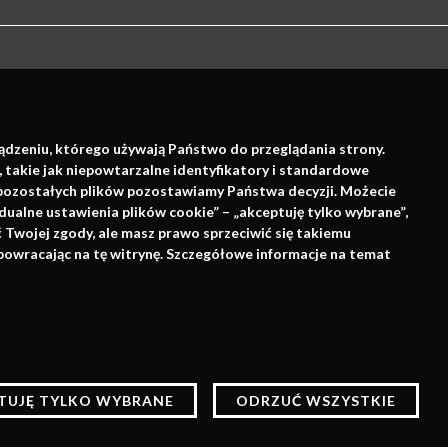
ządzeniu, którego używają Państwo do przeglądania strony.
, takie jak niepowtarzalne identyfikatory i standardowe
e pozostałych plików pozostawiamy Państwa decyzji. Możecie
dualne ustawienia plików cookie” – „akceptuję tylko wybrane”,
Wsparcie:
Twojej zgody, ale masz prawo sprzeciwić się takiemu
powracając na tę witrynę. Szczegółowe informacje na temat
lów statystycznych,
ne zapisane w pamięci
AKCEPTUJĘ
TUJĘ TYLKO WYBRANE
ODRZUĆ WSZYSTKIE
.