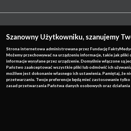
Szanowny Użytkowniku, szanujemy Two
Strona internetowa administrowana przez Fundację FaktyMedyczne
Możemy przechowywać na urządzeniu informacje, takie jak pliki 
informacje wysyłane przez urządzenie. Domyślnie włączone są je
Państwo zaakceptować wszystkie pliki lub odmówić ich używania 
możliwe jest dokonanie własnego ich ustawienia. Pamiętaj, że 
przetwarzaniu. Twoje preferencje będą mieć zastosowanie tylko
zasad przetwarzania Państwa danych osobowych oraz działania 
Strona korzysta z plików cookies i innyc
realizacji usług i reklamowych. Korzystają
urządzenia, więcej informacji na temat zar
Polityka cookies