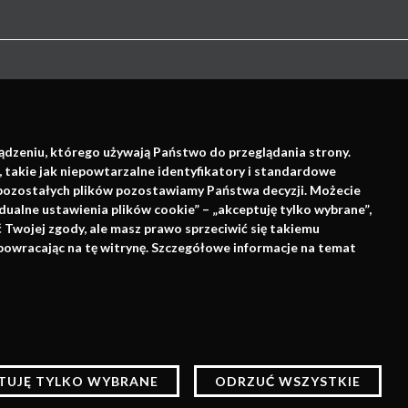
ządzeniu, którego używają Państwo do przeglądania strony.
, takie jak niepowtarzalne identyfikatory i standardowe
e pozostałych plików pozostawiamy Państwa decyzji. Możecie
dualne ustawienia plików cookie” – „akceptuję tylko wybrane”,
Wsparcie:
Twojej zgody, ale masz prawo sprzeciwić się takiemu
powracając na tę witrynę. Szczegółowe informacje na temat
lów statystycznych,
ne zapisane w pamięci
AKCEPTUJĘ
TUJĘ TYLKO WYBRANE
ODRZUĆ WSZYSTKIE
.