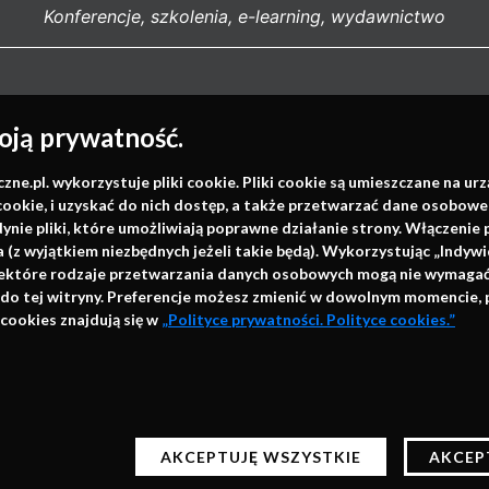
Konferencje, szkolenia, e-learning, wydawnictwo
Napisz do nas
ją prywatność.
.pl. wykorzystuje pliki cookie. Pliki cookie są umieszczane na ur
cookie, i uzyskać do nich dostęp, a także przetwarzać dane osobowe
info@faktymedyczne.pl
dynie pliki, które umożliwiają poprawne działanie strony. Włączeni
ul. Towarowa 2
(z wyjątkiem niezbędnych jeżeli takie będą). Wykorzystując „Indywi
niektóre rodzaje przetwarzania danych osobowych mogą nie wymagać 
43-460 Wisła
 do tej witryny. Preferencje możesz zmienić w dowolnym momencie, 
cookies znajdują się w
„Polityce prywatności. Polityce cookies.”
Redakcja medyczna:
ul. Wolności 338b
41-800 Zabrze
h technologii automatycznego przechowywania danych do ce
Biuro Zarządu Fundacji:
c z naszych stron bez zmiany ustawień przeglądarki będą o
ul. Rodawska 26
AKCEPTUJĘ WSZYSTKIE
AKCEP
ządzania plikami cookies znajdziesz w Polityce prywatności
61-312 Poznań