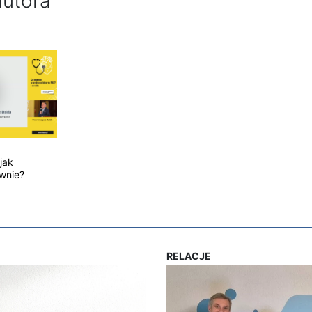
autora
jak
ywnie?
RELACJE