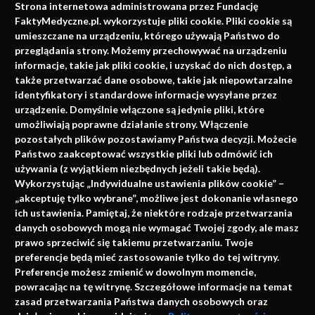
Strona internetowa administrowana przez Fundację
faktach
FaktyMedyczne.pl. wykorzystuje pliki cookie. Pliki cookie są
umieszczane na urządzeniu, którego używają Państwo do
Konferencje, szkolenia, e-learning, wydawnictwo
przeglądania strony. Możemy przechowywać na urządzeniu
informacje, takie jak pliki cookie, i uzyskać do nich dostęp, a
także przetwarzać dane osobowe, takie jak niepowtarzalne
identyfikatory i standardowe informacje wysyłane przez
urządzenie. Domyślnie włączone są jedynie pliki, które
umożliwiają poprawne działanie strony. Włączenie
pozostałych plików pozostawiamy Państwa decyzji. Możecie
Państwo zaakceptować wszystkie pliki lub odmówić ich
używania (z wyjątkiem niezbędnych jeżeli takie będą).
Napisz do nas
Wykorzystując „Indywidualne ustawienia plików cookie” –
„akceptuję tylko wybrane”, możliwe jest dokonanie własnego
ich ustawienia. Pamiętaj, że niektóre rodzaje przetwarzania
danych osobowych mogą nie wymagać Twojej zgody, ale masz
info@faktymedyczne.pl
prawo sprzeciwić się takiemu przetwarzaniu. Twoje
preferencje będą mieć zastosowanie tylko do tej witryny.
ul. Towarowa 2
Preferencje możesz zmienić w dowolnym momencie,
43-460 Wisła
powracając na tę witrynę. Szczegółowe informacje na temat
zasad przetwarzania Państwa danych osobowych oraz
Redakcja medyczna: