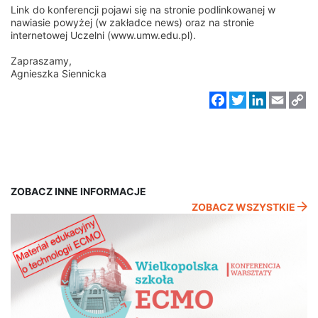
Link do konferencji pojawi się na stronie podlinkowanej w
nawiasie powyżej (w zakładce news) oraz na stronie
internetowej Uczelni (
www.umw.edu.pl
).
Zapraszamy,
Agnieszka Siennicka
Facebook
Twitter
LinkedIn
Email
C
Li
ZOBACZ INNE INFORMACJE
ZOBACZ WSZYSTKIE