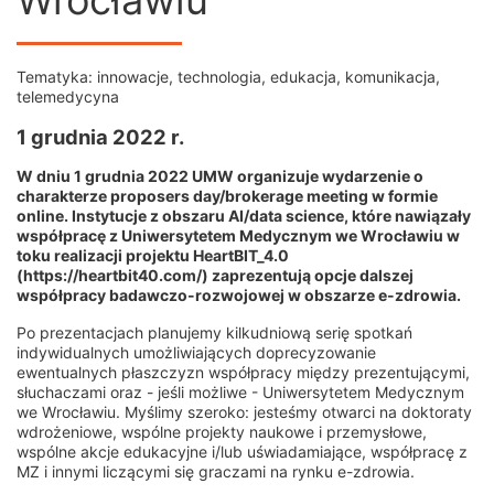
Wrocławiu
Tematyka:
innowacje
,
technologia
,
edukacja
,
komunikacja
,
telemedycyna
1 grudnia 2022 r.
W dniu 1 grudnia 2022 UMW organizuje wydarzenie o
charakterze proposers day/brokerage meeting w formie
online. Instytucje z obszaru AI/data science, które nawiązały
współpracę z Uniwersytetem Medycznym we Wrocławiu w
toku realizacji projektu HeartBIT_4.0
(
https://heartbit40.com/
) zaprezentują opcje dalszej
współpracy badawczo-rozwojowej w obszarze e-zdrowia.
Po prezentacjach planujemy kilkudniową serię spotkań
indywidualnych umożliwiających doprecyzowanie
ewentualnych płaszczyzn współpracy między prezentującymi,
słuchaczami oraz - jeśli możliwe - Uniwersytetem Medycznym
we Wrocławiu. Myślimy szeroko: jesteśmy otwarci na doktoraty
wdrożeniowe, wspólne projekty naukowe i przemysłowe,
wspólne akcje edukacyjne i/lub uświadamiające, współpracę z
MZ i innymi liczącymi się graczami na rynku e-zdrowia.