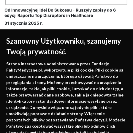
Od Innowacyjnej Idei Do Sukcesu - Ruszyły zapisy do 6
edycji Raportu Top Disruptors in Healthcare
31 stycznia 2025 r.
Szanowny Użytkowniku, szanujemy
Twoją prywatność.
Medycyna oparta na
Strona internetowa administrowana przez Fundację
faktach
FaktyMedyczne.pl. wykorzystuje pliki cookie. Pliki cookie są
umieszczane na urządzeniu, którego używają Państwo do
Konferencje, szkolenia, e-learning, wydawnictwo
przeglądania strony. Możemy przechowywać na urządzeniu
informacje, takie jak pliki cookie, i uzyskać do nich dostęp, a
także przetwarzać dane osobowe, takie jak niepowtarzalne
identyfikatory i standardowe informacje wysyłane przez
urządzenie. Domyślnie włączone są jedynie pliki, które
umożliwiają poprawne działanie strony. Włączenie
pozostałych plików pozostawiamy Państwa decyzji. Możecie
Państwo zaakceptować wszystkie pliki lub odmówić ich
używania (z wyjątkiem niezbędnych jeżeli takie będą).
Napisz do nas