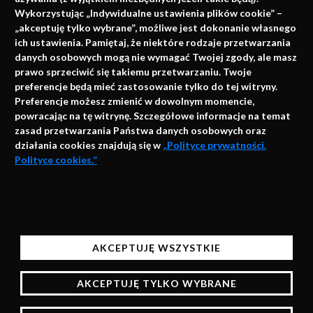
Wykorzystując „Indywidualne ustawienia plików cookie” –
„akceptuję tylko wybrane”, możliwe jest dokonanie własnego
ich ustawienia. Pamiętaj, że niektóre rodzaje przetwarzania
danych osobowych mogą nie wymagać Twojej zgody, ale masz
info@faktymedyczne.pl
prawo sprzeciwić się takiemu przetwarzaniu. Twoje
ul. Towarowa 2
preferencje będą mieć zastosowanie tylko do tej witryny.
Preferencje możesz zmienić w dowolnym momencie,
43-460 Wisła
powracając na tę witrynę. Szczegółowe informacje na temat
zasad przetwarzania Państwa danych osobowych oraz
Redakcja medyczna:
działania cookies znajdują się w
„Polityce prywatności.
ul. Wolności 338b
Polityce cookies.”
41-800 Zabrze
Biuro Zarządu Fundacji:
AKCEPTUJĘ
ul. Rodawska 26
Strona korzysta z plików cookies i innych technologii
61-312 Poznań
automatycznego przechowywania danych do celów
AKCEPTUJĘ WSZYSTKIE
statystycznych, realizacji usług i reklamowych.
Wsparcie:
Korzystając z naszych stron bez zmiany ustawień
AKCEPTUJĘ TYLKO WYBRANE
przeglądarki będą one zapisane w pamięci urządzenia,
więcej informacji na temat zarządzania plikami