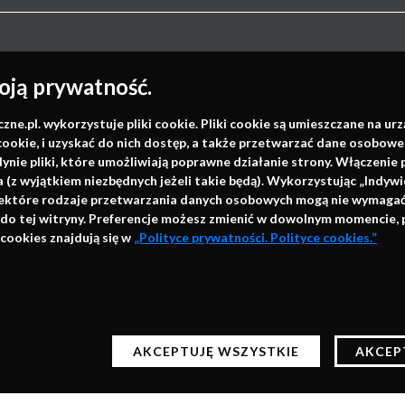
Napisz do nas
ją prywatność.
.pl. wykorzystuje pliki cookie. Pliki cookie są umieszczane na ur
cookie, i uzyskać do nich dostęp, a także przetwarzać dane osobowe
info@faktymedyczne.pl
dynie pliki, które umożliwiają poprawne działanie strony. Włączeni
ul. Towarowa 2
(z wyjątkiem niezbędnych jeżeli takie będą). Wykorzystując „Indywi
niektóre rodzaje przetwarzania danych osobowych mogą nie wymagać 
43-460 Wisła
 do tej witryny. Preferencje możesz zmienić w dowolnym momencie, 
cookies znajdują się w
„Polityce prywatności. Polityce cookies.”
Redakcja medyczna:
ul. Wolności 338b
41-800 Zabrze
h technologii automatycznego przechowywania danych do ce
Biuro Zarządu Fundacji:
c z naszych stron bez zmiany ustawień przeglądarki będą o
ul. Rodawska 26
AKCEPTUJĘ WSZYSTKIE
AKCEP
ządzania plikami cookies znajdziesz w Polityce prywatności
61-312 Poznań