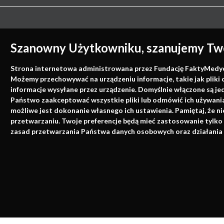
Szanowny Użytkowniku, szanujemy Two
Strona internetowa administrowana przez Fundację FaktyMedyczne
Możemy przechowywać na urządzeniu informacje, takie jak pliki 
informacje wysyłane przez urządzenie. Domyślnie włączone są je
Państwo zaakceptować wszystkie pliki lub odmówić ich używania 
możliwe jest dokonanie własnego ich ustawienia. Pamiętaj, że 
przetwarzaniu. Twoje preferencje będą mieć zastosowanie tylko
zasad przetwarzania Państwa danych osobowych oraz działania 
Strona korzysta z plików cookies i innyc
realizacji usług i reklamowych. Korzystają
urządzenia, więcej informacji na temat zar
Polityka cookies