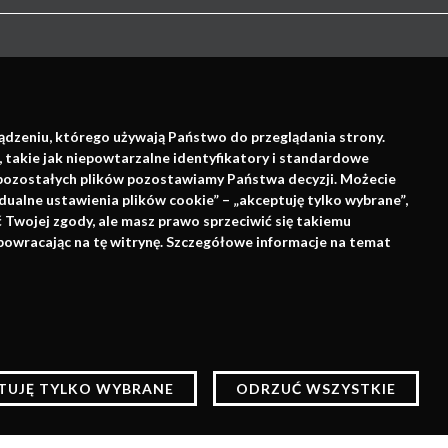
ządzeniu, którego używają Państwo do przeglądania strony.
, takie jak niepowtarzalne identyfikatory i standardowe
e pozostałych plików pozostawiamy Państwa decyzji. Możecie
dualne ustawienia plików cookie” – „akceptuję tylko wybrane”,
Wsparcie:
Twojej zgody, ale masz prawo sprzeciwić się takiemu
powracając na tę witrynę. Szczegółowe informacje na temat
lów statystycznych,
ne zapisane w pamięci
AKCEPTUJĘ
TUJĘ TYLKO WYBRANE
ODRZUĆ WSZYSTKIE
.