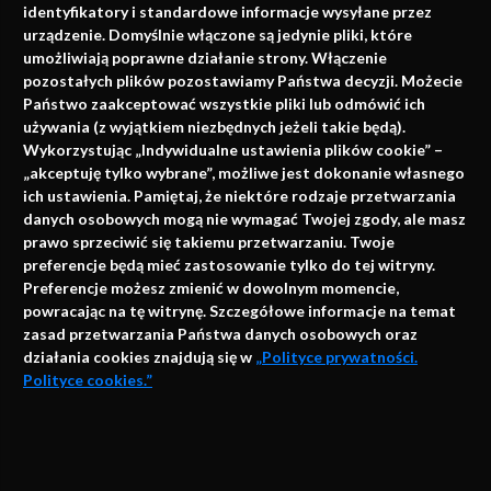
identyfikatory i standardowe informacje wysyłane przez
urządzenie. Domyślnie włączone są jedynie pliki, które
umożliwiają poprawne działanie strony. Włączenie
pozostałych plików pozostawiamy Państwa decyzji. Możecie
Państwo zaakceptować wszystkie pliki lub odmówić ich
używania (z wyjątkiem niezbędnych jeżeli takie będą).
Napisz do nas
Wykorzystując „Indywidualne ustawienia plików cookie” –
„akceptuję tylko wybrane”, możliwe jest dokonanie własnego
ich ustawienia. Pamiętaj, że niektóre rodzaje przetwarzania
danych osobowych mogą nie wymagać Twojej zgody, ale masz
info@faktymedyczne.pl
prawo sprzeciwić się takiemu przetwarzaniu. Twoje
preferencje będą mieć zastosowanie tylko do tej witryny.
ul. Towarowa 2
Preferencje możesz zmienić w dowolnym momencie,
43-460 Wisła
powracając na tę witrynę. Szczegółowe informacje na temat
zasad przetwarzania Państwa danych osobowych oraz
Redakcja medyczna:
działania cookies znajdują się w
„Polityce prywatności.
ul. Wolności 338b
Polityce cookies.”
41-800 Zabrze
Biuro Zarządu Fundacji:
AKCEPTUJĘ
ul. Rodawska 26
Strona korzysta z plików cookies i innych technologii