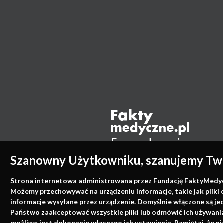
Szanowny Użytkowniku, szanujemy Two
Strona internetowa administrowana przez Fundację FaktyMedyczne
Możemy przechowywać na urządzeniu informacje, takie jak pliki 
informacje wysyłane przez urządzenie. Domyślnie włączone są je
Państwo zaakceptować wszystkie pliki lub odmówić ich używania 
możliwe jest dokonanie własnego ich ustawienia. Pamiętaj, że 