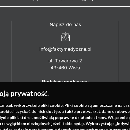
Napisz do nas
info@faktymedyczne.pl
ul. Towarowa 2
43-460 Wisła
Redakcja medyczna:
ul. Wolności 338b
ją prywatność.
41-800 Zabrze
.pl. wykorzystuje pliki cookie. Pliki cookie są umieszczane na ur
Biuro Zarządu Fundacji:
cookie, i uzyskać do nich dostęp, a także przetwarzać dane osobowe
ul. Rodawska 26
dynie pliki, które umożliwiają poprawne działanie strony. Włączeni
61-312 Poznań
(z wyjątkiem niezbędnych jeżeli takie będą). Wykorzystując „Indywi
niektóre rodzaje przetwarzania danych osobowych mogą nie wymagać 