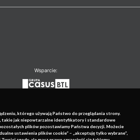
Wsparcie:
ządzeniu, którego używają Państwo do przeglądania strony.
, takie jak niepowtarzalne identyfikatory i standardowe
e pozostałych plików pozostawiamy Państwa decyzji. Możecie
dualne ustawienia plików cookie” – „akceptuję tylko wybrane”,
Twojej zgody, ale masz prawo sprzeciwić się takiemu