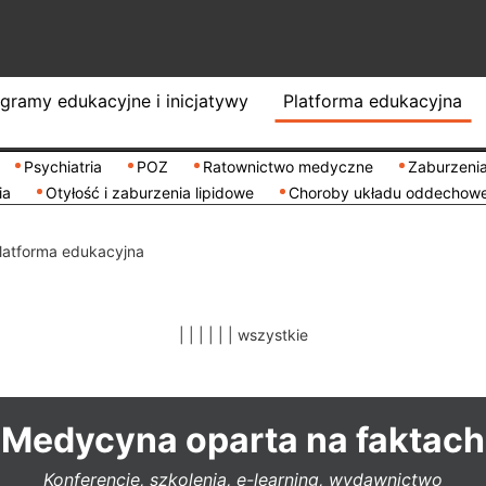
gramy edukacyjne i inicjatywy
Platforma edukacyjna
Psychiatria
POZ
Ratownictwo medyczne
Zaburzenia
ia
Otyłość i zaburzenia lipidowe
Choroby układu oddechow
latforma edukacyjna
|
|
|
|
|
|
wszystkie
Medycyna oparta na faktach
Konferencje, szkolenia, e-learning, wydawnictwo