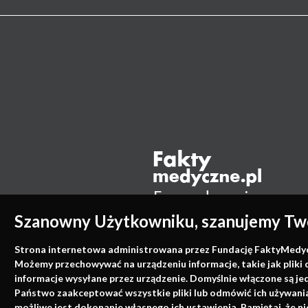
Szanowny Użytkowniku, szanujemy Two
Strona internetowa administrowana przez Fundację FaktyMedyczne
Możemy przechowywać na urządzeniu informacje, takie jak pliki 
informacje wysyłane przez urządzenie. Domyślnie włączone są je
Państwo zaakceptować wszystkie pliki lub odmówić ich używania 
możliwe jest dokonanie własnego ich ustawienia. Pamiętaj, że 