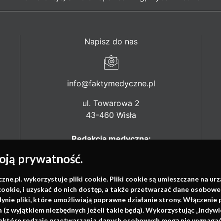
Napisz do nas
info@faktymedyczne.pl
ul. Towarowa 2
43-460 Wisła
Redakcja medyczna:
ul. Wolności 338b
ją prywatność.
41-800 Zabrze
.pl. wykorzystuje pliki cookie. Pliki cookie są umieszczane na ur
Biuro Zarządu Fundacji:
cookie, i uzyskać do nich dostęp, a także przetwarzać dane osobowe
ul. Rodawska 26
dynie pliki, które umożliwiają poprawne działanie strony. Włączeni
61-312 Poznań
(z wyjątkiem niezbędnych jeżeli takie będą). Wykorzystując „Indywi
niektóre rodzaje przetwarzania danych osobowych mogą nie wymagać 