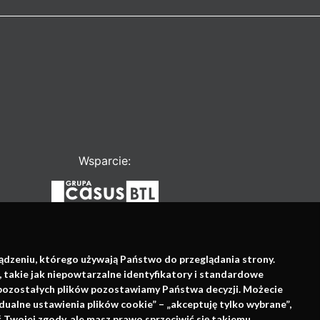
Wsparcie:
ządzeniu, którego używają Państwo do przeglądania strony.
, takie jak niepowtarzalne identyfikatory i standardowe
e pozostałych plików pozostawiamy Państwa decyzji. Możecie
dualne ustawienia plików cookie” – „akceptuję tylko wybrane”,
Twojej zgody, ale masz prawo sprzeciwić się takiemu