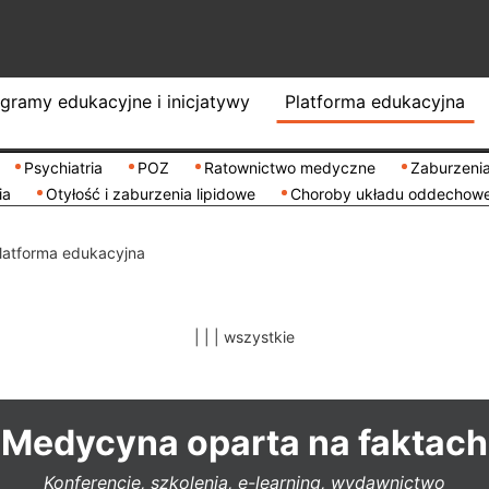
gramy edukacyjne i inicjatywy
Platforma edukacyjna
Psychiatria
POZ
Ratownictwo medyczne
Zaburzenia
ia
Otyłość i zaburzenia lipidowe
Choroby układu oddechow
latforma edukacyjna
|
|
|
wszystkie
Medycyna oparta na faktach
Konferencje, szkolenia, e-learning, wydawnictwo